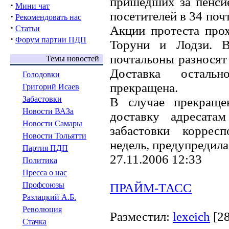
пришедших за пенси
·
Мини чат
посетителей в 34 поч
·
Рекомендовать нас
·
Акции протеста прох
Статьи
·
Форум партии ПДП
Торуни и Лодзи. 
почтальоны разносят
Темы новостей
Доставка остальн
Голодовки
прекращена.
Григорий Исаев
Забастовки
В случае прекраще
Новости ВАЗа
доставку адресата
Новости Самары
забастовки коррес
Новости Тольятти
недель, предупредила
Партия ПДП
27.11.2006 12:33
Политика
Пресса о нас
Профсоюзы
ПРАЙМ-ТАСС
Разлацкий А.Б.
Революция
Разместил:
lexeich
[2
Стачка