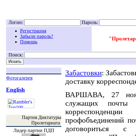
Логин:
Пароль:
Регистрация
Забыли пароль?
"Пролетар
Помощь
Поиск:
Забастовки
: Забасто
Фотогалерея
доставку корреспонд
English
ВАРШАВА, 27 нояб
служащих почты П
корреспонденци
Партия Диктатуры
профобъединений поч
Пролетариата
договориться с р
Лидер партии ПДП