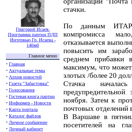
организации "Почта 
стачки.
По данным ИТАР-
Григорий Исаев.
компромисса мало
Программа партии ПДП
Интервью Гр. Исаева -
отказывается выполн
146мб
повысить им зараб
Главное меню
среднем прибавки 
·
Главная
максимум, что может 
·
Актуальные темы
злотых /более 20 долл
·
Архив новостей
Стачка началас
·
Газета "Забастовка"
·
Голосования
предупредительной 
·
Гостевая книга партии
ноября. Затем к про
·
Информер - Новости
почтовых отделений 
·
Карта портала
·
В Варшаве в пятни
Каталог файлов
·
Личное сообщение
посетителей на гл
·
Личный кабинет