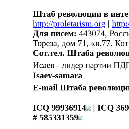
Штаб революции в инте
http://proletarism.org
|
http
Для писем:
443074, Росси
Тореза, дом 71, кв.77. К
Сот.тел. Штаба револю
Исаев - лидер партии ПД
Isaev-samara
E-mail Штаба революци
ICQ 99936914
|
ICQ 369
# 585331359