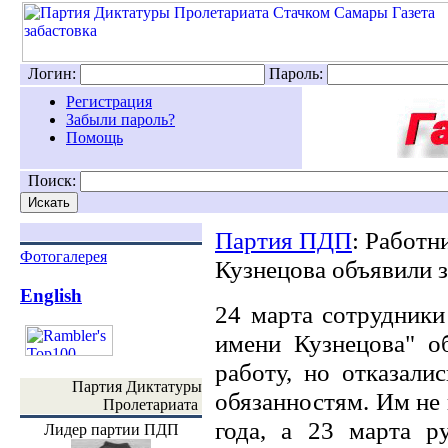
Логин:
Пароль:
Регистрация
Забыли пароль?
Помощь
Поиск:
Партия ПДП
: Работн
Фотогалерея
Кузнецова объявили 
English
24 марта сотрудник
имени Кузнецова" о
работу, но отказали
Партия Диктатуры
обязанностям. Им не
Пролетариата
года, а 23 марта р
Лидер партии ПДП