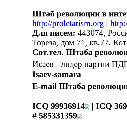
Штаб революции в инте
http://proletarism.org
|
http
Для писем:
443074, Росси
Тореза, дом 71, кв.77. К
Сот.тел. Штаба револю
Исаев - лидер партии ПД
Isaev-samara
E-mail Штаба революци
ICQ 99936914
|
ICQ 369
# 585331359