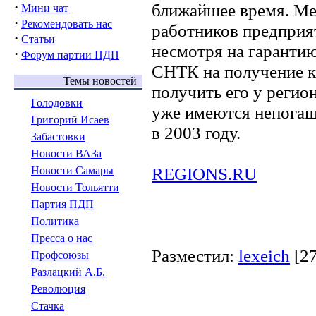
·
ближайшее время. Ме
Мини чат
·
Рекомендовать нас
работников предприя
·
Статьи
несмотря на гарантию
·
Форум партии ПДП
СНТК на получение к
Темы новостей
получить его у реги
Голодовки
уже имеются непогаш
Григорий Исаев
в 2003 году.
Забастовки
Новости ВАЗа
REGIONS.RU
Новости Самары
Новости Тольятти
Партия ПДП
Политика
Пресса о нас
Разместил:
lexeich
[2
Профсоюзы
Разлацкий А.Б.
Революция
Стачка