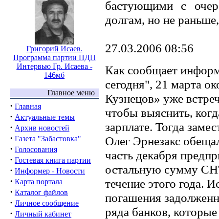
бастующими с очер
долгам, но не раньше,
27.03.2006 08:56
Григорий Исаев.
Программа партии ПДП
Интервью Гр. Исаева -
Как сообщает информ
146мб
сегодня", 21 марта 
Главное меню
Кузнецов» уже встреч
·
Главная
чтобы выяснить, когд
·
Актуальные темы
зарплате. Тогда заме
·
Архив новостей
·
Олег Эрнезакс обещал
Газета "Забастовка"
·
Голосования
часть декабря предпр
·
Гостевая книга партии
остальную сумму СНТ
·
Информер - Новости
·
течение этого года. 
Карта портала
·
Каталог файлов
погашения задолженно
·
Личное сообщение
ряда банков, которые
·
Личный кабинет