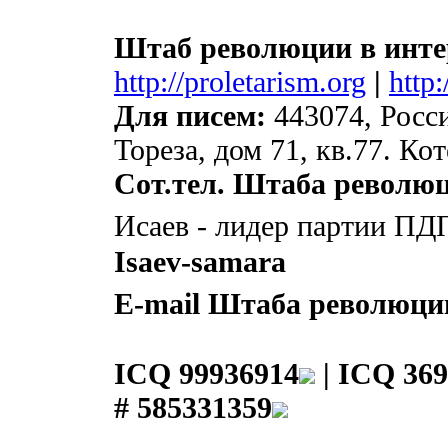
Штаб революции в инте
http://proletarism.org
|
http
Для писем:
443074, Росси
Тореза, дом 71, кв.77. К
Сот.тел. Штаба револю
Исаев - лидер партии ПД
Isaev-samara
E-mail Штаба революци
ICQ 99936914
|
ICQ 369
# 585331359