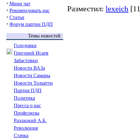
·
Мини чат
Разместил:
lexeich
[1
·
Рекомендовать нас
·
Статьи
·
Форум партии ПДП
Темы новостей
Голодовки
Григорий Исаев
Забастовки
Новости ВАЗа
Новости Самары
Новости Тольятти
Партия ПДП
Политика
Пресса о нас
Профсоюзы
Разлацкий А.Б.
Революция
Стачка