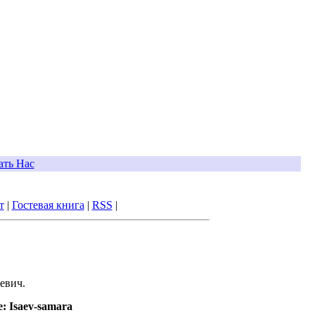
ать Нас
т
|
Гостевая книга
|
RSS
|
евич.
: Isaev-samara