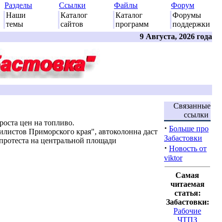
Разделы
Ссылки
Файлы
Форум
Наши
Каталог
Каталог
Форумы
темы
сайтов
программ
поддержки
9 Августа, 2026 года
Связанные
ссылки
оста цен на топливо.
·
Больше про
листов Приморского края", автоколонна даст
Забастовки
г протеста на центральной площади
·
Новость от
viktor
Самая
читаемая
статья:
Забастовки:
Рабочие
ЧТПЗ