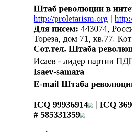
Штаб революции в инте
http://proletarism.org
|
http
Для писем:
443074, Росси
Тореза, дом 71, кв.77. К
Сот.тел. Штаба револю
Исаев - лидер партии ПД
Isaev-samara
E-mail Штаба революци
ICQ 99936914
|
ICQ 369
# 585331359