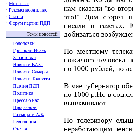
·
Мини чат
нам сказали "во втор
·
Рекомендовать нас
это!" Дом сгорел 
·
Статьи
·
Форум партии ПДП
писали в газетах.
добиваться возбужден
Темы новостей
Голодовки
По местному телека
Григорий Исаев
Забастовки
пожилого человека 
Новости ВАЗа
по 1000 рублей, но де
Новости Самары
Новости Тольятти
В мае губернатор об
Партия ПДП
по 1000 р.Но в соц.сл
Политика
Пресса о нас
выплачивают.
Профсоюзы
Разлацкий А.Б.
По телевизору слыш
Революция
неработающим пенсио
Стачка