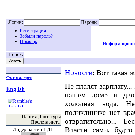
Логин:
Пароль:
Регистрация
Забыли пароль?
Помощь
Информационн
Поиск:
Новости
: Вот такая ж
Фотогалерея
Не плалят зарплату..
English
нашем доме и дво
холодная вода. Н
поликлинике нет вра
Партия Диктатуры
отвратительно... Бе
Пролетариата
Власти сами, будт
Лидер партии ПДП