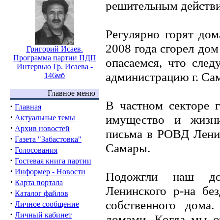
решительным действ
Регулярно горят дом
2008 года сгорел дом
Григорий Исаев.
Программа партии ПДП
опасаемся, что сле
Интервью Гр. Исаева -
администрацию г. Сам
146мб
Главное меню
В частном секторе г
·
Главная
·
имущество и жизни
Актуальные темы
·
Архив новостей
письма в РОВД Ленин
·
Газета "Забастовка"
Самары.
·
Голосования
·
Гостевая книга партии
·
Информер - Новости
Подожгли наш до
·
Карта портала
Ленинского р-на без
·
Каталог файлов
собственного дома
·
Личное сообщение
·
Личный кабинет
домами. Когда мы о