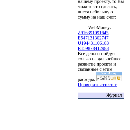
нашему проекту, то Вы
можете это сделать,
внеся небольшую
сумму на наш счет:
WebMoney:
Z916391091645
E547131302747
U194431106183
R159878412983
Все деньги пойдут
только на дальнейшее
развитие проекта и
связанные с этим
расходы.
Проверить аттестат
Журнал