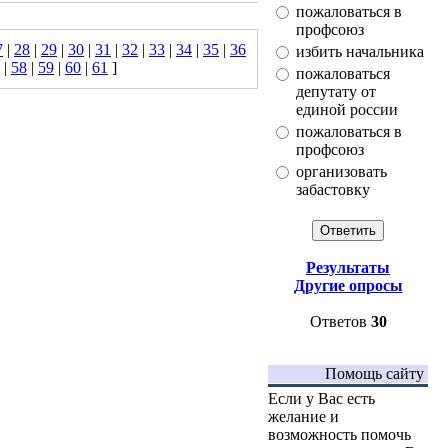
пожаловаться в
профсоюз
7
|
28
|
29
|
30
|
31
|
32
|
33
|
34
|
35
|
36
избить начальника
|
58
|
59
|
60
|
61
]
пожаловаться
депутату от
единой россии
пожаловаться в
профсоюз
организовать
забастовку
Результаты
Другие опросы
Ответов
30
Помощь сайту
Если у Вас есть
желание и
возможность помочь