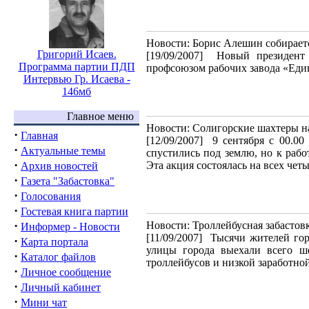
Новости: Борис Алешин собирает
Григорий Исаев.
[19/09/2007]
Новый президент
Программа партии ПДП
профсоюзом рабочих завода «Еди
Интервью Гр. Исаева -
146мб
Главное меню
Новости: Солигорские шахтеры н
·
Главная
[12/09/2007]
9 сентября с 00.00
·
Актуальные темы
спустились под землю, но к рабо
·
Эта акция состоялась на всех чет
Архив новостей
·
Газета "Забастовка"
·
Голосования
·
Гостевая книга партии
·
Новости: Троллейбусная забастов
Информер - Новости
[11/09/2007]
Тысячи жителей гор
·
Карта портала
улицы города выехали всего ше
·
Каталог файлов
троллейбусов и низкой заработно
·
Личное сообщение
·
Личный кабинет
·
Мини чат