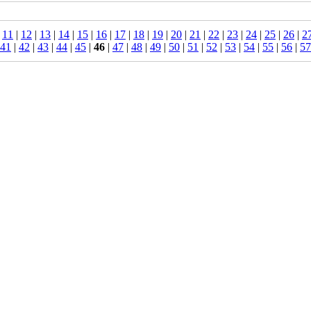
|
11
|
12
|
13
|
14
|
15
|
16
|
17
|
18
|
19
|
20
|
21
|
22
|
23
|
24
|
25
|
26
|
2
41
|
42
|
43
|
44
|
45
|
46
|
47
|
48
|
49
|
50
|
51
|
52
|
53
|
54
|
55
|
56
|
57