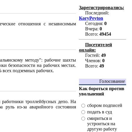
Зарегистрировались:
Последний:
KoryPeyton
Сегодня:
0
ческие отношения с независимым
Вчера:
0
Всего:
49454
Посетителей
онлайн:
Гостей:
49
тальянскому методу": рабочие шахты
Членов:
0
ки безопасности на рабочих местах.
Всего:
49
% всех подземных рабочих.
Голосование
Как бороться против
увольнений
и работники троллейбусных депо. На
сбором подписей
а руль из-за аварийного состояния
подать в суд
смириться и
устроиться на
другую работу