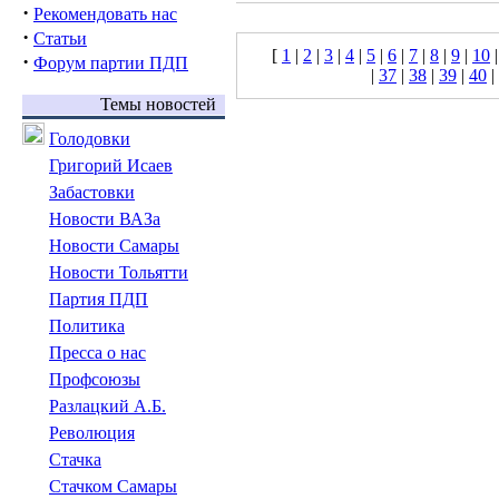
·
Рекомендовать нас
·
Статьи
[
1
|
2
|
3
|
4
|
5
|
6
|
7
|
8
|
9
|
10
·
Форум партии ПДП
|
37
|
38
|
39
|
40
|
Темы новостей
Голодовки
Григорий Исаев
Забастовки
Новости ВАЗа
Новости Самары
Новости Тольятти
Партия ПДП
Политика
Пресса о нас
Профсоюзы
Разлацкий А.Б.
Революция
Стачка
Стачком Самары