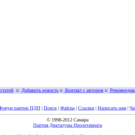
статей
::
Добавить новость
::
Контакт с автором
::
Рекомендов
Форум партии ПДП
|
Поиск
|
Файлы
|
Ссылки
|
Написать нам
|
Ча
© 1998-2012 Самара
Партия Диктатуры Пролетариата