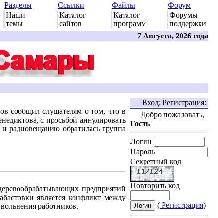
Разделы
Ссылки
Файлы
Форум
Наши
Каталог
Каталог
Форумы
темы
сайтов
программ
поддержки
7 Августа, 2026 года
Вход: Регистрация:
ов сообщил слушателям о том, что в
Добро пожаловать,
недиктова, с просьбой аннулировать
Гость
 и радиовещанию обратилась группа
Логин
Пароль
Секретный код:
Повторить код
и деревообрабатывающих предприятий
абастовки является конфликт между
(
Регистрация
)
увольнения работников.