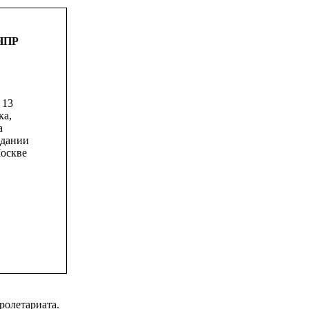
ФНПР
 13
ка,
а
здании
оскве
ролетариата.