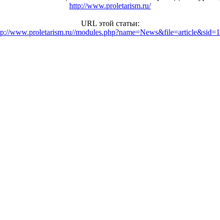
http://www.proletarism.ru/
URL этой статьи:
tp://www.proletarism.ru//modules.php?name=News&file=article&sid=