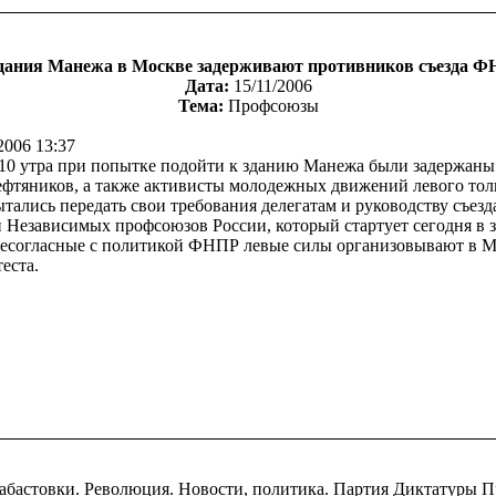
дания Манежа в Москве задерживают противников съезда 
Дата:
15/11/2006
Тема:
Профсоюзы
2006 13:37
 10 утра при попытке подойти к зданию Манежа были задержаны
ефтяников, а также активисты молодежных движений левого тол
тались передать свои требования делегатам и руководству съезд
 Независимых профсоюзов России, который стартует сегодня в 
есогласные с политикой ФНПР левые силы организовывают в М
еста.
Забастовки. Революция. Новости, политика. Партия Диктатуры П