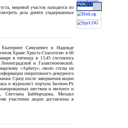
густа, мировой участок находится по
ссмотреть дела девяти узадержанных
, Екатерине Самуцевич и Надежде
ичном Храме Христа Спасителя» в 60
маре в пятницу в 13.45 состоялось
 Ленинградской и Галактионовской.
амарскому «Арбату», около стелы на
информации оперативного дежурного
вания. Сразу после завершения акции
лась и журналист портала Засекин.Ру
кционированных шествии и митинге и
, Светлана Байбородова, Михаил
емя участники акции доставлены в