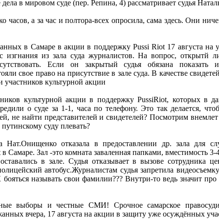
дела в мировом суде (пер. Репина, 4) рассматривает судья Ната
о часов, а за час и полтора-всех опросила, сама здесь. Они ниче
анных в Самаре в акции в поддержку Pussi Riot 17 августа на у
 изгнания из зала суда журналистов. На вопрос, открытй ли
утствовать. Если он закрытый судья обязана показать и
яли свое право на присутствие в зале суда. В качестве свидет
и участников культурной акции
ников культурной акции в поддержку PussiRiot, которых в д
едили о суде за 1-1, часа по телефону. Это так делается, чт
ей, не найти представителей и свидетелей? Посмотрим внемлет
о путинскому суду плевать?
а Нат.Онищенко отказала в предоставлении др. зала для с
 в Самаре. Зал -это комната заваленная папками, вместимость 3-
оставались в зале. Судья отказывает в вызове сотрудника ц
олицейский автобус.Журналистам судья запретила видеосъемку в 
бояться называть свои фамилии??? Внутри-то ведь значит про 
ные выборы и честные СМИ! Срочное самарское правосуди
жанных вчера, 17 августа на акции в защиту уже осуждённых учас