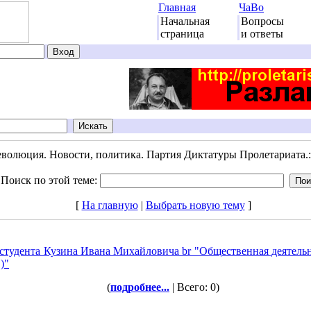
Главная
ЧаВо
Начальная
Вопросы
страница
и ответы
еволюция. Новости, политика. Партия Диктатуры Пролетариата.
Поиск по этой теме:
[
На главную
|
Выбрать новую тему
]
 студента Кузина Ивана Михайловича br "Общественная деятель
)"
(
подробнее...
| Всего: 0)