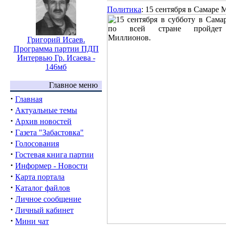
Политика
: 15 сентября в Самаре
Григорий Исаев.
Программа партии ПДП
Интервью Гр. Исаева -
146мб
Главное меню
·
Главная
·
Актуальные темы
·
Архив новостей
·
Газета "Забастовка"
·
Голосования
·
Гостевая книга партии
·
Информер - Новости
·
Карта портала
·
Каталог файлов
·
Личное сообщение
·
Личный кабинет
·
Мини чат