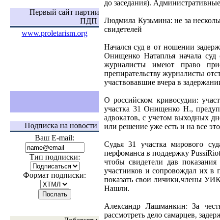
до заседания). Административные 
Первый сайт партии
Людмила Кузьмина: не за нескольк
ПДП
свидетелей
www.proletarism.org
Начался суд в от ношении задерж
Онищенко Натаплья начала суд с
журналисты имеют право прис
препирательству журналисты отсто
участвовавшие вчера в задержани
О российском кривосудии: участ
участка 31 Онищенко Н., предупр
адвокатов, с учетом выходных дн
Подписка на новости
или решение уже есть и на все эт
Ваш E-mail:
Судья 31 участка мирового суд
перфоманса в поддержку PussiRiot
Тип подписки:
чтобы свидетели дав показания 
участников и сопровождал их в п
Формат подписки:
показать свои личики,члены УИК 
Нашли.
Александр Лашманкин: За чест
рассмотреть дело самарцев, задер