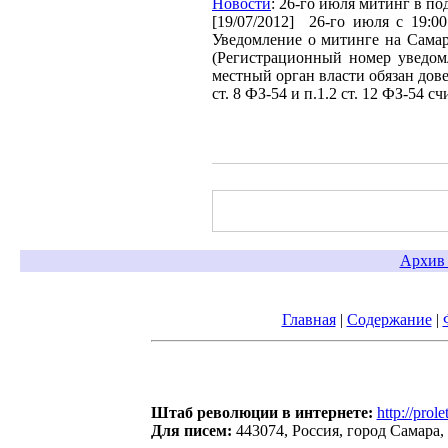
Новости
: ‎26-го июля митинг в 
[19/07/2012]
‎26-го июля с 19:
Уведомление о митинге на Самарс
(Регистрационный номер уведомл
местный орган власти обязан дове
ст. 8 ФЗ-54 и п.1.2 ст. 12 ФЗ-54 
Архив 
Главная
|
Содержание
|
Штаб революции в интернете:
http://prole
Для писем:
443074, Россия, город Самара,