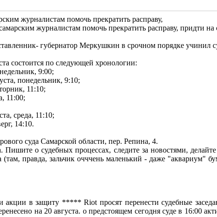
арским журналистам помочь прекратить расправу,
самарским журналистам помочь прекратить расправу, придти на 
ставленник- губернатор Меркушкин в срочном порядке учинил с
ста состоится по следующей хронологии:
недельник, 9:00;
ста, понедельник, 9:10;
торник, 11:10;
, 11:00;
та, среда, 11:10;
ерг, 14:10.
ового суда Самарской области, пер. Репина, 4.
. Пишите о судебных процессах, следите за новостями, делайт
а (там, правда, зальчик очччень маленький - даже "аквариум" 
 акции в защиту ***** Riot просят перенести судебные заседа
еренесено на 20 августа. о предстоящем сегодня суде в 16:00 ак