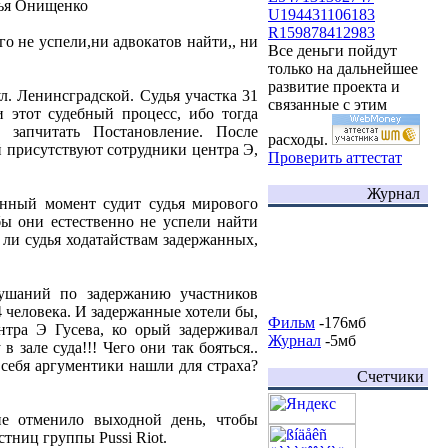
лья Онищенко
U194431106183
R159878412983
го не успели,ни адвокатов найти,, ни
Все деньги пойдут
только на дальнейшее
развитие проекта и
л. Ленинсградской. Судья участка 31
связанные с этим
 этот судебный процесс, ибо тогда
 запчитать Постановление. После
расходы.
ей присутствуют сотрудники центра Э,
Проверить аттестат
Журнал
анный момент судит судья мирового
обы они естественно не успели найти
 ли судья ходатайствам задержанных,
лушаний по задержанию участников
4 человека. И задержанные хотели бы,
Фильм
-176мб
ентра Э Гусева, ко орый задерживал
Журнал
-5мб
зале суда!!! Чего они так бояться..
себя аргументики нашли для страха?
Счетчики
е отменило выходной день, чтобы
тниц группы Pussi Riot.