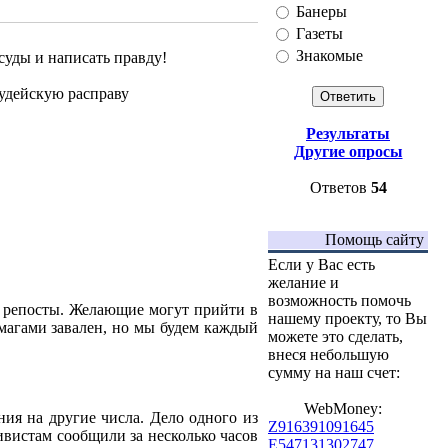
Банеры
Газеты
Знакомые
суды и написать правду!
удейскую расправу
Результаты
Другие опросы
Ответов
54
Помощь сайту
Если у Вас есть
желание и
возможность помочь
е репосты. Желающие могут прийти в
нашему проекту, то Вы
бумагами завален, но мы будем каждый
можете это сделать,
внеся небольшую
сумму на наш счет:
WebMoney:
ния на другие числа. Дело одного из
Z916391091645
тивистам сообщили за несколько часов
E547131302747