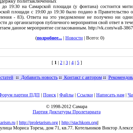
поддержку политзаключённых
00 до 19:30 на Самарской площади (у фонтана) состоится мит
кой площади с 19:00 до 19:30 было подано в Правительство об
ения - 83). Ответа на это уведомление не получено ни одни
сти до организаторов публичного мероприятия свой ответ в течен
считаем данное мероприятие согласованным. http://vk.com/​wall-38
(
подробнее...
|
Новости
| Всего: 0)
[
1
|
2
|
3
|
4
|
5
]
статей
::
Добавить новость
::
Контакт с автором
::
Рекомендов
Форум партии ПДП
|
Поиск
|
Файлы
|
Ссылки
|
Написать нам
|
Ча
© 1998-2012 Самара
Партия Диктатуры Пролетариата
tarism.ru
|
http://proletarism.org
|
http://stachkom.org
|
 улица Мориса Тореза, дом 71, кв.77. Котельников Виктор Алексе