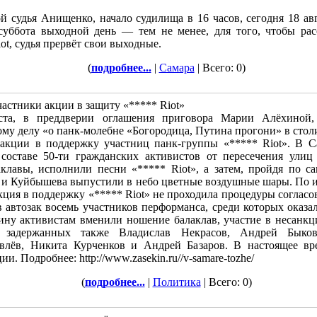
й судья Анищенко, начало судилища в 16 часов, сегодня 18 ав
 суббота выходной день — тем не менее, для того, чтобы ра
ot, судья прервёт свои выходные.
(
подробнее...
|
Самара
| Всего: 0)
частники акции в защиту «***** Riot»
уста, в преддверии оглашения приговора Марии Алёхиной
му делу «о панк-молебне «Богородица, Путина прогони» в стол
акции в поддержку участниц панк-группы «***** Riot». В Са
оставе 50-ти гражданских активистов от пересечения улиц
клавы, исполнили песни «***** Riot», а затем, пройдя по с
 и Куйбышева выпустили в небо цветные воздушные шары. По 
ция в поддержку «***** Riot» не проходила процедуры согласо
 автозак восемь участников перформанса, среди которых оказа
вину активистам вменили ношение балаклав, участие в несан
и задержанных также Владислав Некрасов, Андрей Быков
влёв, Никита Курченков и Андрей Базаров. В настоящее вр
. Подробнее: http://www.zasekin.ru//v-samare-tozhe/
(
подробнее...
|
Политика
| Всего: 0)