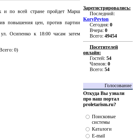
Зарегистрировались:
к и по всей стране пройдет Марш
Последний:
KoryPeyton
тив повышения цен, против партии
Сегодня:
0
Вчера:
0
ул. Осипенко к 18:00 часам затем
Всего:
49454
Посетителей
Всего: 0)
онлайн:
Гостей:
54
Членов:
0
Всего:
54
Голосование
Откуда Вы узнали
про наш портал
proletarism.ru?
Поисковые
системы
Каталоги
E-mail