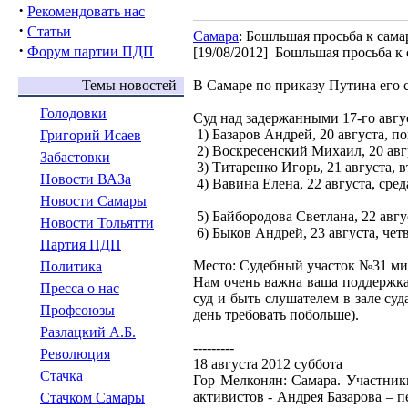
·
Рекомендовать нас
·
Статьи
Самара
: Бошльшая просьба к сам
·
Форум партии ПДП
[19/08/2012]
Бошльшая просьба к 
Темы новостей
В Самаре по приказу Путина его 
Голодовки
Суд над задержанными 17-го авгу
1) Базаров Андрей, 20 августа, по
Григорий Исаев
2) Воскресенский Михаил, 20 авгу
Забастовки
3) Титаренко Игорь, 21 августа, в
Новости ВАЗа
4) Вавина Елена, 22 августа, среда
Новости Самары
5) Байбородова Светлана, 22 авгус
Новости Тольятти
6) Быков Андрей, 23 августа, четв
Партия ПДП
Место: Судебный участок №31 мир
Политика
Нам очень важна ваша поддержка
Пресса о нас
суд и быть слушателем в зале суд
Профсоюзы
день требовать побольше).
Разлацкий А.Б.
---------
Революция
18 августа 2012 суббота
Стачка
Гор Мелконян: Самара. Участники
активистов - Андрея Базарова – п
Стачком Самары