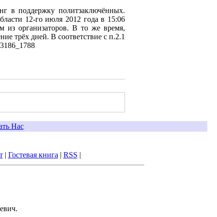
инг в поддержку политзаключённых.
ласти 12-го июля 2012 года в 15:06
м из организаторов. В то же время,
ие трёх дней. В соответствие с п.2.1
673186_1788
ать Нас
т
|
Гостевая книга
|
RSS
|
евич.