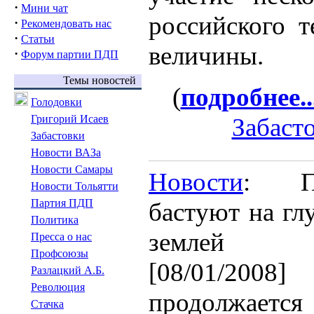
·
Мини чат
российского т
·
Рекомендовать нас
·
Статьи
величины.
·
Форум партии ПДП
Темы новостей
(
подробнее..
Голодовки
Григорий Исаев
Забаст
Забастовки
Новости ВАЗа
Новости Самары
Новости
: По
Новости Тольятти
Партия ПДП
бастуют на гл
Политика
землей
Пресса о нас
Профсоюзы
[08/01/2008]
Разлацкий А.Б.
Революция
продолжается
Стачка