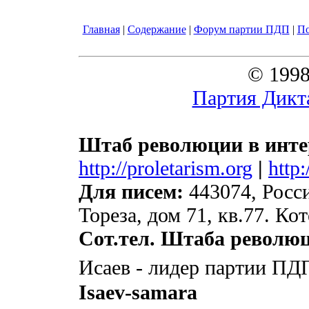
Главная
|
Содержание
|
Форум партии ПДП
|
П
© 1998
Партия Дикт
Штаб революции в инте
http://proletarism.org
|
http
Для писем:
443074, Росси
Тореза, дом 71, кв.77. К
Сот.тел. Штаба револю
Исаев - лидер партии ПД
Isaev-samara