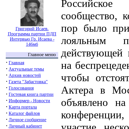
Российск
сообщество, к
пор было при
Григорий Исаев.
Программа партии ПДП
лояльным 
Интервью Гр. Исаева -
146мб
действующей в
Главное меню
·
на беспрецеде
Главная
·
Актуальные темы
чтобы отстоя
·
Архив новостей
·
Газета "Забастовка"
Актера в Мо
·
Голосования
·
Гостевая книга партии
объявлено на
·
Информер - Новости
·
Карта портала
конференции,
·
Каталог файлов
·
Личное сообщение
участие неско
·
Личный кабинет