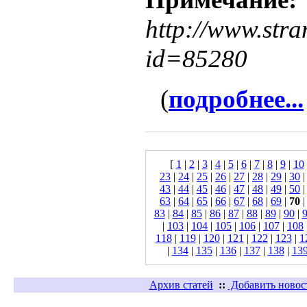
http://www.stra
id=85280
(
подробнее...
[
1
|
2
|
3
|
4
|
5
|
6
|
7
|
8
|
9
|
10
23
|
24
|
25
|
26
|
27
|
28
|
29
|
30
43
|
44
|
45
|
46
|
47
|
48
|
49
|
50
63
|
64
|
65
|
66
|
67
|
68
|
69
|
70
83
|
84
|
85
|
86
|
87
|
88
|
89
|
90
|
|
103
|
104
|
105
|
106
|
107
|
108
118
|
119
|
120
|
121
|
122
|
123
|
1
|
134
|
135
|
136
|
137
|
138
|
13
Архив статей
::
Добавить новос