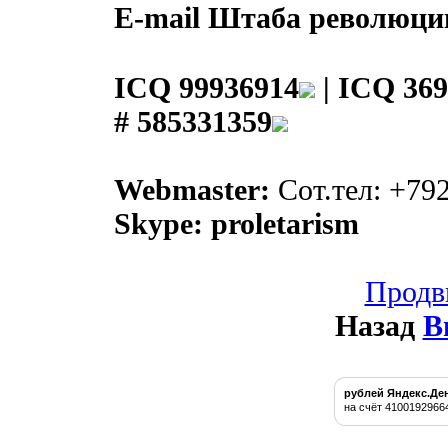
E-mail Штаба революци
ICQ 99936914
|
ICQ 369
# 585331359
Webmaster:
Сот.тел: +79
Skype: proletarism
Продв
Назад
В
рублей Яндекс.Де
на счёт 4100192966