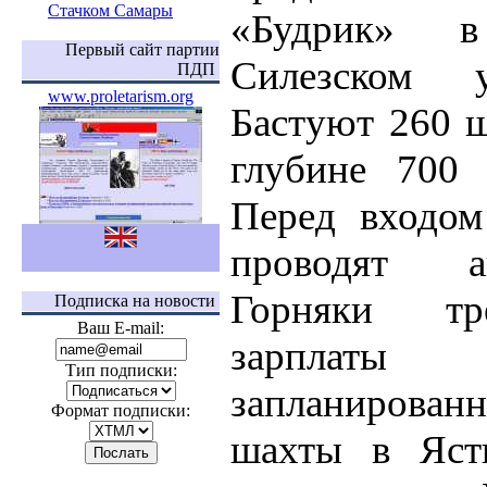
Стачком Самары
«Будрик» 
Первый сайт партии
Силезском у
ПДП
www.proletarism.org
Бастуют 260 ш
глубине 700 
Перед входо
проводят а
Горняки тр
Подписка на новости
Ваш E-mail:
зарплат
Тип подписки:
запланиров
Формат подписки:
шахты в Яст