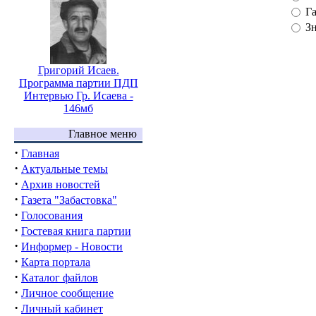
Г
З
Григорий Исаев.
Программа партии ПДП
Интервью Гр. Исаева -
146мб
Главное меню
·
Главная
·
Актуальные темы
·
Архив новостей
·
Газета "Забастовка"
·
Голосования
·
Гостевая книга партии
·
Информер - Новости
·
Карта портала
·
Каталог файлов
·
Личное сообщение
·
Личный кабинет