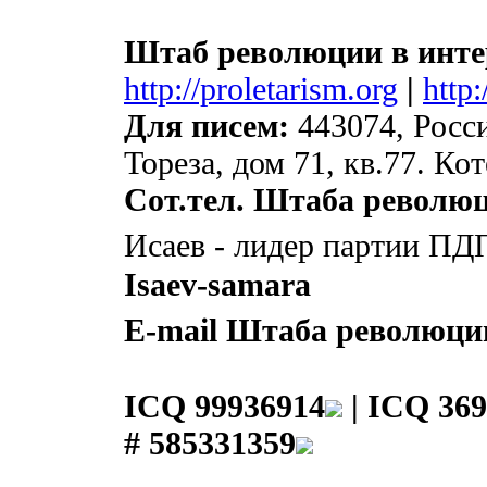
Штаб революции в инте
http://proletarism.org
|
http
Для писем:
443074, Росси
Тореза, дом 71, кв.77. К
Сот.тел. Штаба револю
Исаев - лидер партии ПД
Isaev-samara
E-mail Штаба революци
ICQ 99936914
|
ICQ 369
# 585331359