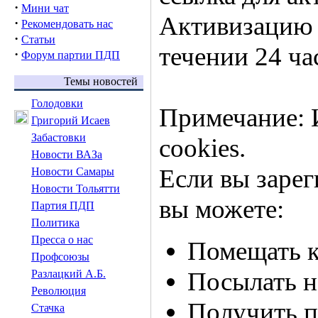
·
Мини чат
Активизацию 
·
Рекомендовать нас
·
Статьи
течении 24 ча
·
Форум партии ПДП
Темы новостей
Голодовки
Примечание: 
Григорий Исаев
Забастовки
cookies.
Новости ВАЗа
Если вы заре
Новости Самары
Новости Тольятти
вы можете:
Партия ПДП
Политика
Пресса о нас
Помещать к
Профсоюзы
Посылать н
Разлацкий А.Б.
Революция
Получить 
Стачка