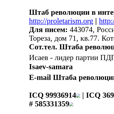
Штаб революции в инте
http://proletarism.org
|
http
Для писем:
443074, Росси
Тореза, дом 71, кв.77. К
Сот.тел. Штаба револю
Исаев - лидер партии ПД
Isaev-samara
E-mail Штаба революци
ICQ 99936914
|
ICQ 369
# 585331359