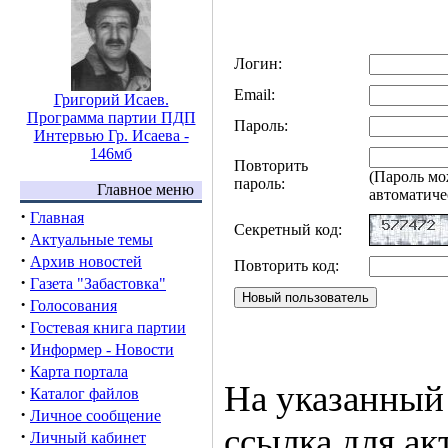
Логин:
Email:
Григорий Исаев.
Программа партии ПДП
Пароль:
Интервью Гр. Исаева -
146мб
Повторить
(Пароль мо
пароль:
Главное меню
автоматиче
·
Главная
Секретный код:
·
Актуальные темы
·
Архив новостей
Повторить код:
·
Газета "Забастовка"
·
Голосования
·
Гостевая книга партии
·
Информер - Новости
·
Карта портала
На указанный 
·
Каталог файлов
·
Личное сообщение
ссылка для ак
·
Личный кабинет