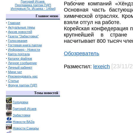
Григорий Исаев.
Рабочие компаний «Хёндэ
Программа партии ПДП
Интервью Гр. Исаева - 146мб
Основная часть бастующи
химической отраслях. Кро
Главное меню
взяли отгул на работе.
·
Главная
·
Актуальные темы
Корейская конфедерация п
·
Архив новостей
крупнейшей в стране «
·
Газета "Забастовка"
насчитывает 800 тысяч чле
·
Голосования
·
Гостевая книга партии
·
Информер - Новости
Обозреватель
·
Карта портала
·
Каталог файлов
·
Личное сообщение
[23/11/
Разместил:
lexeich
·
Личный кабинет
·
Мини чат
·
Рекомендовать нас
·
Статьи
·
Форум партии ПДП
Темы новостей
Голодовки
Григорий Исаев
Забастовки
Новости ВАЗа
Новости Самары