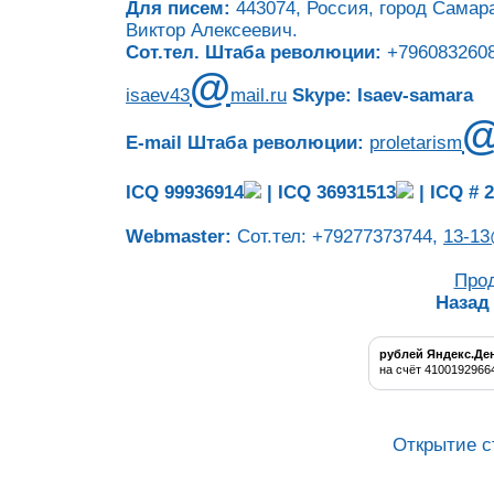
Для писем:
443074, Россия, город Самара
Виктор Алексеевич.
Сот.тел. Штаба революции:
+7960832608
@
isaev43
mail.ru
Skype: Isaev-samara
E-mail Штаба революции:
proletarism
ICQ 99936914
|
ICQ 36931513
|
ICQ # 
Webmaster:
Сот.тел: +79277373744,
13-13
Про
Назад
рублей Яндекс.Де
на счёт 4100192966
Открытие с