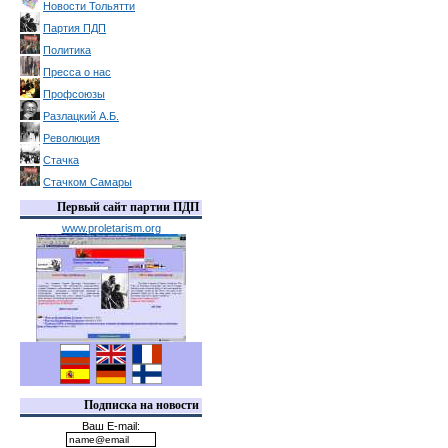
Новости Тольятти
Партия ПДП
Политика
Пресса о нас
Профсоюзы
Разлацкий А.Б.
Революция
Стачка
Стачком Самары
Первый сайт партии ПДП
www.proletarism.org
Подписка на новости
Ваш E-mail: