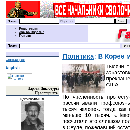
Логин:
Пароль:
Регистрация
Забыли пароль?
Помощь
Поиск:
Политика
: В Корее
Фотогалерея
Тысячи о
English
забастов
прекраще
США.
Партия Диктатуры
Пролетариата
Но численность протест
Лидер партии ПДП
рассчитывали профсоюзны
тысяч человек, тогда ка
меньше 10 тысяч. «Неко
посчитали это слишком по
в Сеуле, пожелавший оста