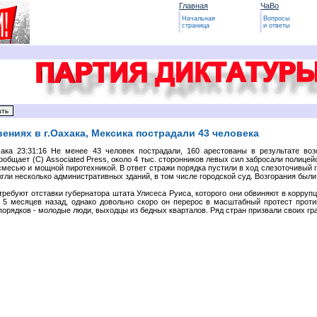
Главная
ЧаВо
Начальная
Вопросы
страница
и ответы
вениях в г.Оахака, Мексика пострадали 43 человека
хака 23:31:16 Не менее 43 человек пострадали, 160 арестованы в результате во
сообщает (C) Associated Press, около 4 тыс. сторонников левых сил забросали полице
смесью и мощной пиротехникой. В ответ стражи порядка пустили в ход слезоточивый 
жгли несколько административных зданий, в том числе городской суд. Возгорания был
ребуют отставки губернатора штата Улисеса Руиса, которого они обвиняют в корруп
 5 месяцев назад, однако довольно скоро он перерос в масштабный протест прот
порядков - молодые люди, выходцы из бедных кварталов. Ряд стран призвали своих гр