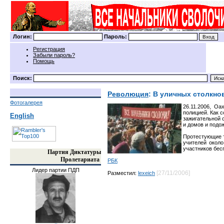
Логин:
Пароль:
Регистрация
Забыли пароль?
Помощь
Поиск:
Революция
: В уличных столкно
Фотогалерея
26.11.2006, Оа
полицией. Как 
English
зажигательной 
и домов и подо
Протестующие т
учителей около
участников бес
Партия Диктатуры
Пролетариата
РБК
Лидер партии ПДП
[27/11/2006]
Разместил:
lexeich