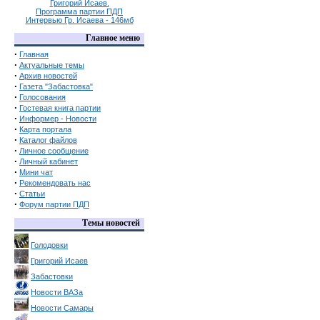
Григорий Исаев.
Программа партии ПДП
Интервью Гр. Исаева - 146мб
Главное меню
·
Главная
·
Актуальные темы
·
Архив новостей
·
Газета "Забастовка"
·
Голосования
·
Гостевая книга партии
·
Информер - Новости
·
Карта портала
·
Каталог файлов
·
Личное сообщение
·
Личный кабинет
·
Мини чат
·
Рекомендовать нас
·
Статьи
·
Форум партии ПДП
Темы новостей
Голодовки
Григорий Исаев
Забастовки
Новости ВАЗа
Новости Самары