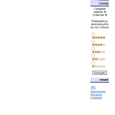
статьи
Средняя
оценка:
0
Ответов:
0
Пожалуйста,
проголосуйте
за эту статью:
опции
Напечатать
текущую
страницу