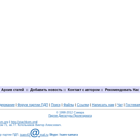
Архив статей
::
Добавить новость
::
Контакт с автором
::
Рекомендовать Нас
держание
|
Форум партии ПДП
|
Поиск
|
Файлы
|
Ссылки
|
Написать нам
|
Чат
|
Гостевая
© 1998-2012 Самара
Партия Диктатуры Пролетариата
ism.org
|
http://stachkom.org
|
м 71, кв.77. Котельников Виктор Алексеевич.
@
ер партии ПДП.
isaev43
mail.ru
Skype: Isaev-samara