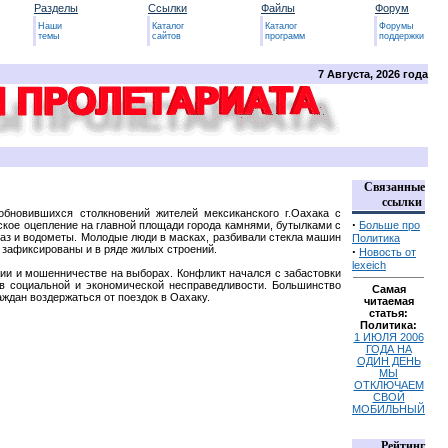
Разделы
Ссылки
Файлы
Форум
Наши
Каталог
Каталог
Форумы
темы
сайтов
программ
поддержки
7 Августа, 2026 года
Связанные
ссылки
зобновившихся столкновений жителей мексиканского г.Оахака с
·
йское оцепление на главной площади города камнями, бутылками с
Больше про
газ и водометы. Молодые люди в масках, разбивали стекла машин
Политика
и зафиксированы и в ряде жилых строений.
·
Новость от
lexeich
ции и мошенничестве на выборах. Конфликт начался с забастовки
ив социальной и экономической несправедливости. Большинство
Самая
аждан воздержаться от поездок в Оахаку.
читаемая
статья:
Политика:
1 ИЮЛЯ 2006
ГОДА НА
ОДИН ДЕНЬ
МЫ
ОТКЛЮЧАЕМ
СВОЙ
МОБИЛЬНЫЙ
Рейтинг