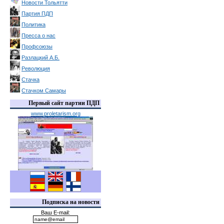
Новости Тольятти
Партия ПДП
Политика
Пресса о нас
Профсоюзы
Разлацкий А.Б.
Революция
Стачка
Стачком Самары
Первый сайт партии ПДП
www.proletarism.org
Подписка на новости
Ваш E-mail: