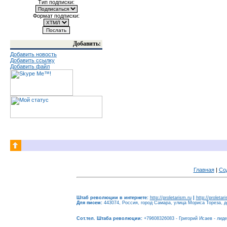
Тип подписки:
Формат подписки:
Добавить:
Добавить новость
Добавить ссылку
Добавить файл
Главная
|
Со
Штаб революции в интернете:
http://proletarism.ru
|
http://proletar
Для писем:
443074, Россия, город Самара, улица Мориса Тореза, до
Сот.тел. Штаба революции:
+79608326083 - Григорий Исаев - лид