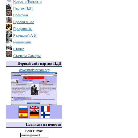
Новости Тольятти
Партия ПДП
Политика
Пресса о нас
Профсоюзы
Разлацкий А.Б.
Революция
Стачка
Стачком Самары
Первый сайт партии ПДП
www.proletarism.org
Подписка на новости
Ваш E-mail: