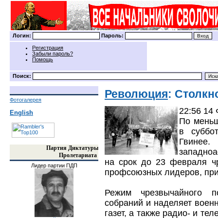
Логин:
Пароль:
Регистрация
Забыли пароль?
Помощь
Поиск:
Революция
: Столкн
Фотогалерея
22:56 14
English
По меньш
в суббо
Гвинее
Партия Диктатуры
западноа
Пролетариата
на срок до 23 февраля ч
Лидер партии ПДП
профсоюзных лидеров, при
Режим чрезвычайного п
собраний и наделяет воен
газет, а также радио- и те