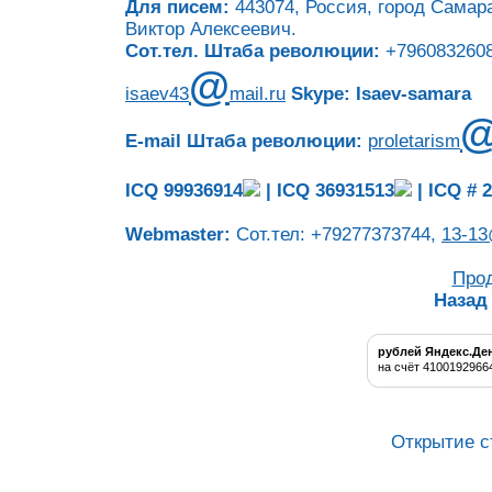
Для писем:
443074, Россия, город Самара
Виктор Алексеевич.
Сот.тел. Штаба революции:
+7960832608
@
isaev43
mail.ru
Skype: Isaev-samara
E-mail Штаба революции:
proletarism
ICQ 99936914
|
ICQ 36931513
|
ICQ # 
Webmaster:
Сот.тел: +79277373744,
13-13
Про
Назад
рублей Яндекс.Де
на счёт 4100192966
Открытие с