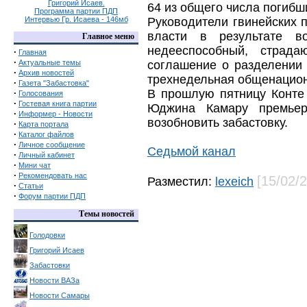
Григорий Исаев.
64 из общего числа погибш
Программа партии ПДП
Интервью Гр. Исаева - 146мб
Руководители гвинейских 
власти в результате в
Главное меню
недееспособный, страд
·
Главная
·
Актуальные темы
соглашение о разделении
·
Архив новостей
трехнедельная общенациона
·
Газета "Забастовка"
В прошлую пятницу Конте
·
Голосования
·
Гостевая книга партии
Юджина Камару премьер
·
Информер - Новости
возобновить забастовку.
·
Карта портала
·
Каталог файлов
·
Личное сообщение
Седьмой канал
·
Личный кабинет
·
Мини чат
·
Рекомендовать нас
[15/02/
Разместил:
lexeich
·
Статьи
·
Форум партии ПДП
Темы новостей
Голодовки
Григорий Исаев
Забастовки
Новости ВАЗа
Новости Самары