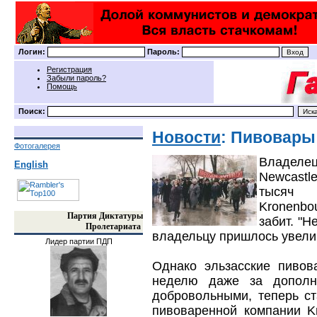
Логин:
Пароль:
Регистрация
Забыли пароль?
Помощь
Поиск:
Новости
: Пивовары
Фотогалерея
Владеле
English
Newcastle
тысяч г
Kronenbo
Партия Диктатуры
забит. "Н
Пролетариата
владельцу пришлось увелич
Лидер партии ПДП
Однако эльзасские пивов
неделю даже за дополн
добровольными, теперь с
пивоваренной компании K