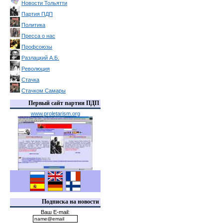
Новости Тольятти
Партия ПДП
Политика
Пресса о нас
Профсоюзы
Разлацкий А.Б.
Революция
Стачка
Стачком Самары
Первый сайт партии ПДП
www.proletarism.org
Подписка на новости
Ваш E-mail: