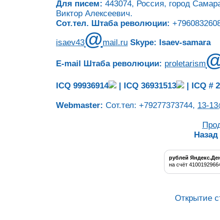
Для писем:
443074, Россия, город Самара
Виктор Алексеевич.
Сот.тел. Штаба революции:
+7960832608
@
isaev43
mail.ru
Skype: Isaev-samara
E-mail Штаба революции:
proletarism
ICQ 99936914
|
ICQ 36931513
|
ICQ # 
Webmaster:
Сот.тел: +79277373744,
13-13
Про
Назад
рублей Яндекс.Де
на счёт 4100192966
Открытие с