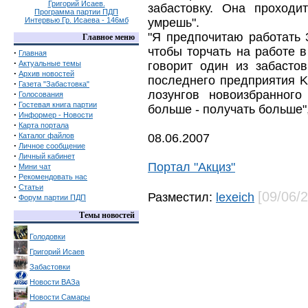
Григорий Исаев.
забастовку. Она проходи
Программа партии ПДП
Интервью Гр. Исаева - 146мб
умрешь".
"Я предпочитаю работать 
Главное меню
чтобы торчать на работе в
·
Главная
·
Актуальные темы
говорит один из забасто
·
Архив новостей
последнего предприятия K
·
Газета "Забастовка"
лозунгов новоизбранного
·
Голосования
·
Гостевая книга партии
больше - получать больше"
·
Информер - Новости
·
Карта портала
·
Каталог файлов
08.06.2007
·
Личное сообщение
·
Личный кабинет
Портал "Акциз"
·
Мини чат
·
Рекомендовать нас
·
Статьи
[09/06/
Разместил:
lexeich
·
Форум партии ПДП
Темы новостей
Голодовки
Григорий Исаев
Забастовки
Новости ВАЗа
Новости Самары