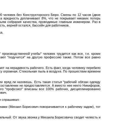
0 человек без Конструкторского Бюро. Смены по 12 часов (двое
За вредность доплачивают 8%, что не покрывает никаких потерь
ньям собрания качества, проводимые главным инженером. Раз в
сть, верней остался, бассейн для работников.
ка.
производственной учебы" человек трудится как все, т.е. кроме
агают "подучится" на другую профессию также. Потом все равно
ают на нерадивость рабочего. Есть факт, когда человеку перебило
цеху огромная. Стекольная пыль в воздухе. По прошествии времени
ми вряд ли назовешь. Есть такая статья "рабочий обязан одежду
е составлении не предоставляется. А вместо нее некто Никифоров,
 его "профсоюз" вписаны все 100% рабочих, дисциплинированно
ович.
ин спрашивал:
с нами (Михаил Борисович поворачивается к рабочему задом), тот
бильный. От звука звонка у Михаила Борисовича сводит челюсть и