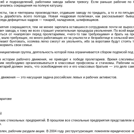
жб и подразделений, работники завода забили тревогу. Если раньше рабочие по 
 начались сокращения на полную катушку.
сты, так и «ветераны производства», отдавшие заводу по тридцать, а то и по пятьде
сь доработать всего полгода. Новая «кадровая политика», как рассказывают быв
ряда дефицитных кадров — токарей, наладчиков, шлифовщиков.
ятия сокращаются, тем не менее зарплата оставшихся сотрудников почти не выросла
ли» завода, к тому же всех страшит унизительная процедура увольнения. По всей ви
иться от «напрягов» перед пролетариями, «чего-то там требующими» и брать на п
 мало требующих, но много работающих из-за унылости и безработице в сельской мес
умают бунтовать, хозяева легко смогут их увольнять, ибо за воротами будут стоять
окормить свои семьи.
нициативная группа, деятельность которой пока ограничивается сбором подписей под
из истории рабочего движения, не приводит к победе пролетариев. Время слезлив
чим необходимо организовываться в классовые профсоюзы и стачкомы. Рабочим на
летарий должен знать, что освобождение его и его классовых братьев — это дело с
 движения — это насущная задача российских левых и рабочих активистов.
аратове
а)
ских стекольных предприятий. В прошлом все стекольные предприятия представляли
ы.
влен, рабочим раздали акции. В 2004 году реструктуризация: поменяли юридическое и