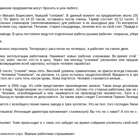
нном предприятии могут бросить в шок любого.
н Михаил Борисович, бывший "силовик". В данный момент на предприятии около 150
х). По факту по 14-15 часов, оставаясь после смены. Тариф состоит 10-12 тысяч. 
тельных семинаров (неоплачиваемых) для рабочих в их выходные дни. По воскресе
сякие соц. гарантии. Питание, стирка спецодежды, лечение все за свой счет. Правда е
 завода. В цеха постоянно ведутся отделочные работы руками рабочих: покраска, убор
я.
еского персонала. Техпроцесс рассчитан на четверых, а работает на смене двое.
ма эксплуатации работников. Нанимает новых рабочих учениками. Во время этой " 
ит, моет, чистит что-то в цеху. Через три месяца "ученика" увольняют или предл
 возвращение всей зарплаты, которую человек заработал.
15 тысяч, "ученик" лишь пять. Высокий уровень травматизма, но факты всегда списыв
 Человека "пожалели", не уволили, т.к. рука осталась трудоспособной. Вредность в 
ого ни с сего течь носом кровь. Кожа портится. Человек становится вялым...
нят в 2005 году. Из себя представляет произведение жалкое. Такие вещи договора
ся в виду. Колдоговором он считаться не может, потому что сторона работника при е
. Человек, освобожденный и чем занимается на производстве неизвестно. Зато в
Выход из профсоюза не допускается. За таким зорко следит Скотников Герман Леонид
ется с всеобщего пения гимна завода в трех куплетах. Кто не пел, того господин Лап
ут тишина! Интонация директора напоминает сталинскую) Вы что не с нами? А кто не 
ьняют. Тоже происходит и с теми, кто забудет на время собрания отключить свой мо
азносится слух. Верные работники спрашивают: