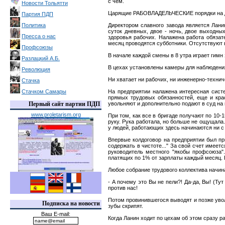
с чем.
Новости Тольятти
Царящие РАБОВЛАДЕЛЬЧЕСКИЕ порядки на да
Партия ПДП
Политика
Директором славного завода является Лани
суток дневных, двое - ночь, двое выходны
Пресса о нас
здоровья рабочих. Налажена работа обяза
месяц проводятся субботники. Отсутствуют в
Профсоюзы
В начале каждой смены в 8 утра играет гимн
Разлацкий А.Б.
В цехах установлены камеры для наблюдени
Революция
Ни хватает ни рабочих, ни инженерно-технич
Стачка
Стачком Самары
На предприятии налажена интересная систе
прямых трудовых обязанностей, еще и крас
Первый сайт партии ПДП
увольняют и дополнительно подают в суд на
www.proletarism.org
При том, как все в бригаде получают по 10-
руку. Рука работала, но больше не ощущала.
у людей, работающих здесь начинаются ни с т
Впервые колдоговор на предприятии был при
содержать в чистоте..." За свой счет имеет
руководитель местного "якобы профсоюза"
платящих по 1% от зарплаты каждый месяц. 
Любое собрание трудового коллектива начина
- А почему это Вы не пели?! Да-да, Вы! (Т
против нас!
Потом провинившегося выводят и позже увол
Подписка на новости
зубы скрипят.
Ваш E-mail:
Когда Ланин ходит по цехам об этом сразу р