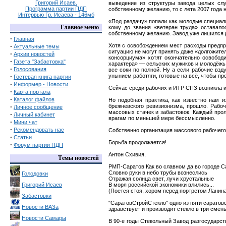
Григорий Исаев.
выведение из структуры завода целых слу
Программа партии ПДП
собственному желанию, то с лета 2007 года
Интервью Гр. Исаева - 146мб
«Под раздачу» попали как молодые специали
Главное меню
кому до звания «ветеран труда» оставало
собственному желанию. Завод уже лишился 
·
Главная
·
Хотя с освобождением мест расходы предпри
Актуальные темы
ситуацию не могут принять даже «долгожите
·
Архив новостей
консорциума» хотят окончательно освобод
·
Газета "Забастовка"
характера» — сельских мужиков и молодёжь,
·
Голосования
все соки по полной. Ну а если рабочие взд
·
унынием работяги, готовые на всё, чтобы пр
Гостевая книга партии
·
Информер - Новости
Сейчас среди рабочих и ИТР СПЗ возникла и
·
Карта портала
·
Каталог файлов
Но подобная практика, как известно нам 
·
брежневского ревизионизма, прошло. Рабо
Личное сообщение
массовых стачек и забастовок. Каждый про
·
Личный кабинет
врагам по меньшей мере бессмысленно.
·
Мини чат
·
Рекомендовать нас
Собственно организация массового рабочего
·
Статьи
Борьба продолжается!
·
Форум партии ПДП
Антон Схивия,
Темы новостей
РМП-Саратов Как во славном да во городе С
Словно руки в небо трубы вознеслись
Голодовки
Отражая солнца свет, лучи хрустальные
Григорий Исаев
В моря российской экономики влились...
(Поется стоя, хором перед портретом Ланин
Забастовки
"СаратовСтройСтекло" одно из пяти саратов
Новости ВАЗа
здравствует и производит стекло в три смен
Новости Самары
В 90-е годы Стекольный Завод разгосударст