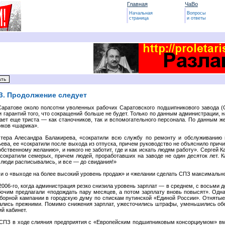
Главная
ЧаВо
Начальная
Вопросы
страница
и ответы
ПЗ. Продолжение следует
Саратове около полсотни уволенных рабочих Саратовского подшипникового завода 
и гарантий того, что сокращений больше не будет. Только по данным администрации, н
ает еще триста — как станочников, так и вспомогательного персонала. По данным ж
иков «шарика».
тера Алесандра Балакирева, «сократили всю службу по ремонту и обслуживанию г
ьева, ее «сократили после выхода из отпуска, причем руководство не объяснило причи
обственному желанию», и никого не заботит, где и как искать людям работу». Сергей 
 сократили семерых, причем людей, проработавших на заводе не один десяток лет. 
 люди расписывались, и все — до свидания!»
 о «выходе на более высокий уровень продаж» и «желании сделать СПЗ максимальн
06-го, когда администрация резко снизила уровень зарплат — в среднем, с восьми до
бочим предлагали «подождать пару месяцев, а потом зарплату вновь повысят». Одна
орной кампании в городскую думу по спискам путинской «Единой России». Отнятые
стались прежними. Помимо снижения зарплат, ужесточились штрафы, уменьшились о
й кабинет.
я СПЗ в ходе слияния предприятия с «Европейским подшипниковым консорциумом» в