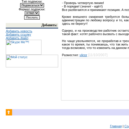
Тип подписки:
- Проверь четвертую линию!
- В порядке! (значит - идёт!)
Формат подписки:
Все разбегаются и принимают позицию. А поз
Кроме внешнего смирения требуется больш
администрации по любому вопросу и то, как 
здесь не берегут!
Добавить:
Однако, и на производстве работник остает
Добавить новость
такой факт: хотят рабочего вызвать с выходно
Добавить ссылку
Добавить файл
Но чаще увольняются, не проработав и трех
какое то время, ты понимаешь, что так жит
тогда возможно, что-то изменить на данном пр
[11/10/2007]
Разместил:
viktor
Главная
|
Со