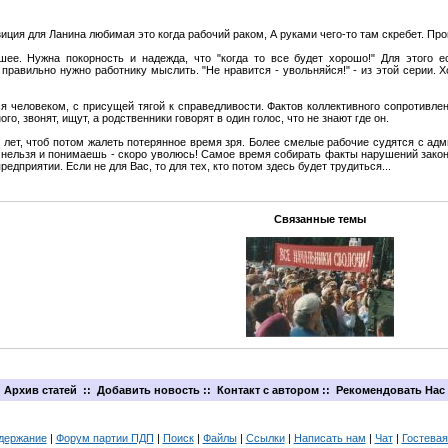
иция для Ланина любимая это когда рабочий раком, А руками чего-то там скребет. Про
ее. Нужна покорность и надежда, что "когда то все будет хорошо!" Для этого е
правильно нужно работнику мыслить. "Не нравится - увольняйся!" - из этой серии. Х
ся человеком, с присущей тягой к справедливости. Фактов коллективного сопротивле
го, звонят, ищут, а родственники говорят в один голос, что не знают где он.
 лет, чтоб потом жалеть потерянное время зря. Более смелые рабочие судятся с ад
ь нельзя и понимаешь - скоро уволюсь! Самое время собирать факты нарушений закона
едприятии. Если не для Вас, то для тех, кто потом здесь будет трудиться...
Связанные темы
Архив статей
::
Добавить новость
::
Контакт с автором
::
Рекомендовать Нас
держание
|
Форум партии ПДП
|
Поиск
|
Файлы
|
Ссылки
|
Написать нам
|
Чат
|
Гостевая