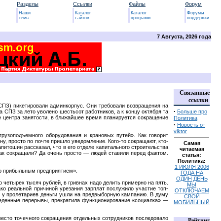
Разделы
Ссылки
Файлы
Форум
Наши
Каталог
Каталог
Форумы
темы
сайтов
программ
поддержки
7 Августа, 2026 года
Связанные
ссылки
(СПЗ) пикетировали админкорпус. Они требовали возвращения на
·
а СПЗ за лето уволено шестьсот работников, а к концу октября та
Больше про
е центра занятости, в ближайшее время планируется сокращение
Политика
·
Новость от
viktor
рузоподъемного оборудования и крановых путей». Как говорит
ну, просто по почте пришло уведомление. Кого-то сокращают, кто-
Самая
Капитошин рассказал, что в его отделе капитального строительства
читаемая
Как сокращали? Да очень просто — людей ставили перед фактом.
статья:
Политика:
1 ИЮЛЯ 2006
о прибыльным предприятием».
ГОДА НА
ОДИН ДЕНЬ
 четырех тысяч рублей, в гривнах надо делить примерно на пять.
МЫ
ко реальной причиной урезания зарплат послужило участие топ-
ОТКЛЮЧАЕМ
 у пролетариев деньги ушли на предвыборную кампанию. В думу
СВОЙ
беденные перерывы, прекратила функционирование «социалка» —
МОБИЛЬНЫЙ
место точечного сокращения отдельных сотрудников последовало
Рейтинг