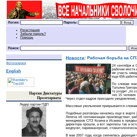
Логин:
Пароль:
Регистрация
Забыли пароль?
Помощь
Поиск:
Новости
: Рабочая борьба на С
Фотогалерея
24 сентября в 
рабочие места 
English
же участь ожид
еще 656 работн
По словам мас
Татьяна Григор
то уходит „по с
Партия Диктатуры
«из 15 человек
Пролетариата
Через отдел кадров приходило уведомление,
Лидер партии ПДП
Массовые увольнения прикрываются словами
Подобные разговоры начались еще в марте 20
Лепеча об «оптимизации производства», ра
менеджеров СПЗ Козина и Исаева в предвыб
директора прошли, а вот зарплаты так и о
медпункт, парикмахерская, стоматологически
В мае 2007 года, когда сменилась дирекци