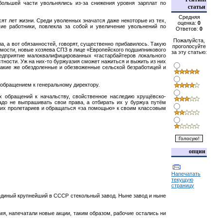
большей части увольнялись из-за снижения уровня зарплат по
статьи
Средняя
сят лет жизни. Среди уволенных значатся даже некоторые из тех,
оценка:
0
шие работники, повлекла за собой и увеличение увольнений по
Ответов:
0
Пожалуйста,
, а вот обязанностей, говорят, существенно прибавилось. Такую
проголосуйте
димости, новые хозяева СПЗ в лице «Европейского подшипникового
за эту статью:
редприятие малоквалифицированных «гастарбайтеров локального
тности. Уж на них-то буржуазия сможет нажиться и выжить из них
 такие же обездоленные и обезвоженные сельской безработицей и
 обращением к генеральному директору.
ых обращений к начальству, свойственное наследию хрущёвско-
до не выпрашивать свои права, а отбирать их у буржуа путём
амих пролетариев и обращаться «за помощью» к своим классовым
опции
Напечатать
текущую
страницу
 единый крупнейший в СССР стекольный завод. Ныне завод и ныне
мя, напечатали новые акции, таким образом, рабочие остались ни