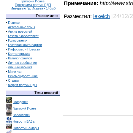
Григорий Исаев.
Примечание:
http://www.st
Программа партии ПДП
Интервью Гр. Исаева - 146мб
[24/12/
Разместил:
lexeich
Главное меню
·
Главная
·
Актуальные темы
·
Архив новостей
·
Газета "Забастовка"
·
Голосования
·
Гостевая книга партии
·
Информер - Новости
·
Карта портала
·
Каталог файлов
·
Личное сообщение
·
Личный кабинет
·
Мини чат
·
Рекомендовать нас
·
Статьи
·
Форум партии ПДП
Темы новостей
Голодовки
Григорий Исаев
Забастовки
Новости ВАЗа
Новости Самары