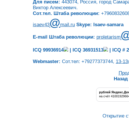
Для писем:
443074, Россия, город Самара
Виктор Алексеевич.
Сот.тел. Штаба революции:
+7960832608
@
isaev43
mail.ru
Skype: Isaev-samara
E-mail Штаба революции:
proletarism
ICQ 99936914
|
ICQ 36931513
|
ICQ # 
Webmaster:
Сот.тел: +79277373744,
13-13
Про
Назад
рублей Яндекс.Де
на счёт 4100192966
Открытие с