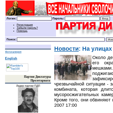
Логин:
Пароль:
Регистрация
Забыли пароль?
Помощь
Поиск:
Новости
: На улицах
Фотогалерея
Около де
English
его окр
мешками
поджиг
Партия Диктатуры
зафиксир
Пролетариата
чрезвычайной ситуации - 
Лидер партии ПДП
комбината, которая длит
мусоросжигательных каме
Кроме того, они обвиняют
2007 17:00