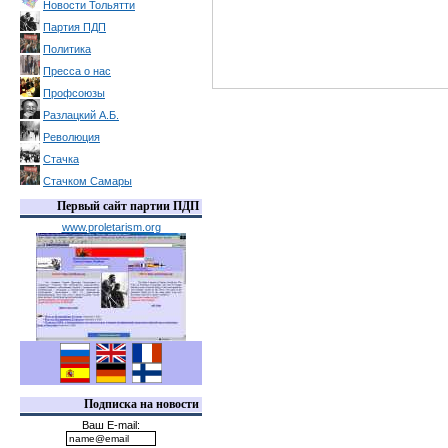
Новости Тольятти
Партия ПДП
Политика
Пресса о нас
Профсоюзы
Разлацкий А.Б.
Революция
Стачка
Стачком Самары
Первый сайт партии ПДП
www.proletarism.org
Подписка на новости
Ваш E-mail: