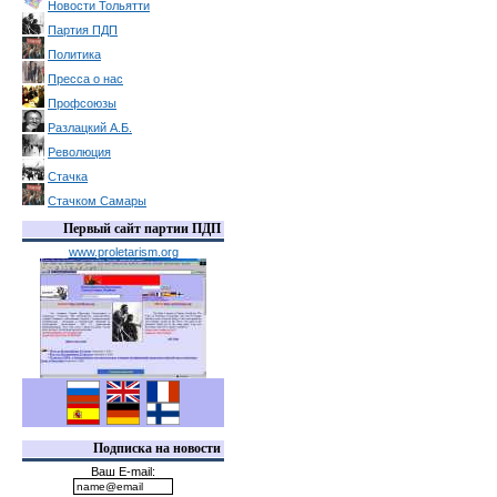
Новости Тольятти
Партия ПДП
Политика
Пресса о нас
Профсоюзы
Разлацкий А.Б.
Революция
Стачка
Стачком Самары
Первый сайт партии ПДП
www.proletarism.org
Подписка на новости
Ваш E-mail: