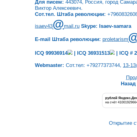
Для писем:
443074, Россия, город Самара
Виктор Алексеевич.
Сот.тел. Штаба революции:
+7960832608
@
isaev43
mail.ru
Skype: Isaev-samara
E-mail Штаба революции:
proletarism
ICQ 99936914
|
ICQ 36931513
|
ICQ # 
Webmaster:
Сот.тел: +79277373744,
13-13
Про
Назад
рублей Яндекс.Де
на счёт 4100192966
Открытие с