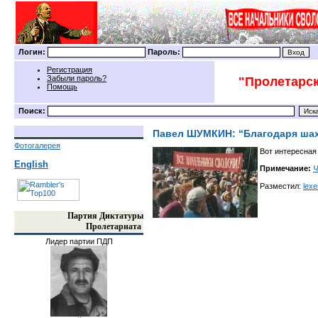
Логин:
Пароль:
Регистрация
Забыли пароль?
"Пролетарск
Помощь
Поиск:
Павел ШУМКИН: “Благодаря шах
Фотогалерея
Вот интересная
English
Примечание:
Ч
Разместил:
lexe
Партия Диктатуры
Пролетариата
Лидер партии ПДП