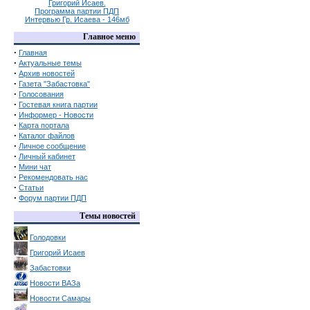
Григорий Исаев.
Программа партии ПДП
Интервью Гр. Исаева - 146мб
Главное меню
·
Главная
·
Актуальные темы
·
Архив новостей
·
Газета "Забастовка"
·
Голосования
·
Гостевая книга партии
·
Информер - Новости
·
Карта портала
·
Каталог файлов
·
Личное сообщение
·
Личный кабинет
·
Мини чат
·
Рекомендовать нас
·
Статьи
·
Форум партии ПДП
Темы новостей
Голодовки
Григорий Исаев
Забастовки
Новости ВАЗа
Новости Самары