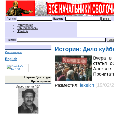
Логин:
Пароль:
Регистрация
Забыли пароль?
Помощь
Поиск:
История
: Дело куй
Фотогалерея
Вчера в 
English
статья о
Алексее
Прочитат
Партия Диктатуры
Пролетариата
[19/02/
Разместил:
lexeich
Лидер партии ПДП