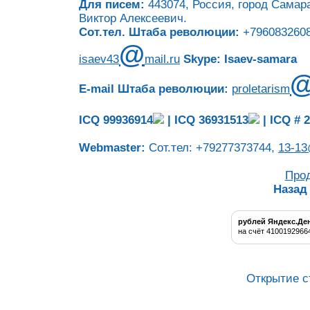
Для писем:
443074, Россия, город Самара
Виктор Алексеевич.
Сот.тел. Штаба революции:
+7960832608
@
isaev43
mail.ru
Skype: Isaev-samara
E-mail Штаба революции:
proletarism
ICQ 99936914
|
ICQ 36931513
|
ICQ # 
Webmaster:
Сот.тел: +79277373744,
13-13
Про
Назад
рублей Яндекс.Де
на счёт 4100192966
Открытие с