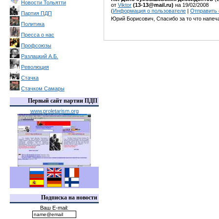
Новости Тольятти
от
Viktor
(13-13@mail.ru)
на 19/02/2008
(
Информация о пользователе
|
Отправить
Партия ПДП
Юрий Борисович, Спасибо за то что напеча
Политика
Пресса о нас
Профсоюзы
Разлацкий А.Б.
Революция
Стачка
Стачком Самары
Первый сайт партии ПДП
www.proletarism.org
Подписка на новости
Ваш E-mail: