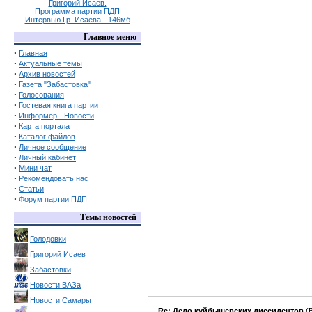
Григорий Исаев.
Программа партии ПДП
Интервью Гр. Исаева - 146мб
Главное меню
·
Главная
·
Актуальные темы
·
Архив новостей
·
Газета "Забастовка"
·
Голосования
·
Гостевая книга партии
·
Информер - Новости
·
Карта портала
·
Каталог файлов
·
Личное сообщение
·
Личный кабинет
·
Мини чат
·
Рекомендовать нас
·
Статьи
·
Форум партии ПДП
Темы новостей
Голодовки
Григорий Исаев
Забастовки
Новости ВАЗа
Новости Самары
Re: Дело куйбышевских диссидентов
(