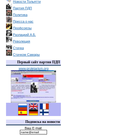
Новости Тольятти
Партия ПДП
Политика
Пресса о нас
Профсоюзы
Разлацкий А.Б.
Революция
Стачка
Стачком Самары
Первый сайт партии ПДП
www.proletarism.org
Подписка на новости
Ваш E-mail: