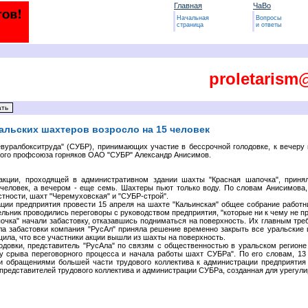
Главная
ЧаВо
Начальная
Вопросы
страница
и ответы
proletarism
альских шахтеров возросло на 15 человек
вуралбокситруда" (СУБР), принимающих участие в бессрочной голодовке, к вечеру 
ого профсоюза горняков ОАО "СУБР" Александр Анисимов.
акции, проходящей в административном здании шахты "Красная шапочка", приня
человек, а вечером - еще семь. Шахтеры пьют только воду. По словам Анисимова, 
стности, шахт "Черемуховская" и "СУБР-строй".
ации предприятия провести 15 апреля на шахте "Кальинская" общее собрание работ
льник проводились переговоры с руководством предприятия, "которые ни к чему не п
очка" начали забастовку, отказавшись подниматься на поверхность. Их главным тр
ала забастовки компания "РусАл" приняла решение временно закрыть все уральски
щила, что все участники акции вышли из шахты на поверхность.
довки, представитель "РусАла" по связям с общественностью в уральском регионе
у срыва переговорного процесса и начала работы шахт СУБРа". По его словам, 13
и обращениями большей части трудового коллектива к администрации предприятия 
 представителей трудового коллектива и администрации СУБРа, созданная для урегул