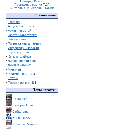
Григорий Исаев.
Программа партии ПДП
Интервью Гр. Исаева - 146мб
Главное меню
·
Главная
·
Актуальные темы
·
Архив новостей
·
Газета "Забастовка"
·
Голосования
·
Гостевая книга партии
·
Информер - Новости
·
Карта портала
·
Каталог файлов
·
Личное сообщение
·
Личный кабинет
·
Мини чат
·
Рекомендовать нас
·
Статьи
·
Форум партии ПДП
Темы новостей
Голодовки
Григорий Исаев
Забастовки
Новости ВАЗа
Новости Самары