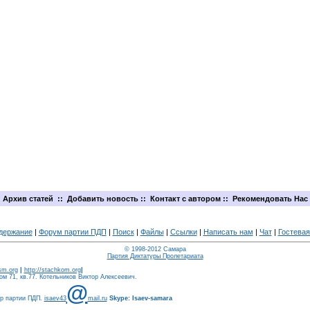
Архив статей
::
Добавить новость
::
Контакт с автором
::
Рекомендовать Нас
держание
|
Форум партии ПДП
|
Поиск
|
Файлы
|
Ссылки
|
Написать нам
|
Чат
|
Гостевая
© 1998-2012 Самара
Партия Диктатуры Пролетариата
ism.org
|
http://stachkom.org
|
м 71, кв.77. Котельников Виктор Алексеевич.
@
ер партии ПДП.
isaev43
mail.ru
Skype: Isaev-samara