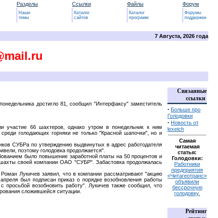
Разделы
Ссылки
Файлы
Форум
Наши
Каталог
Каталог
Форумы
темы
сайтов
программ
поддержки
7 Августа, 2026 года
@mail.ru
Связанные
ссылки
понедельника достигло 81, сообщил "Интерфаксу" заместитель
·
Больше про
Голодовки
·
Новость от
ли участие 66 шахтеров, однако утром в понедельник к ним
lexeich
среди голодающих горняки не только "Красной шапочки", но и
Самая
ников СУБРа по утверждению выдвинутых в адрес работодателя
читаемая
ривели, поэтому голодовка продолжается".
статья:
ебованием было повышение заработной платы на 50 процентов и
Голодовки:
е шахты своей компании ОАО "СУБР". Забастовка продолжалась
Работники
предприятия
 Роман Лукичев заявил, что в компании рассматривают "акцию
«Читагеотранс»
 апреля был подписан приказ о порядке возобновления работы
объявили
с просьбой возобновить работу". Лукичев также сообщил, что
бессрочную
ирования сложившейся ситуации.
голодовку.
Рейтинг