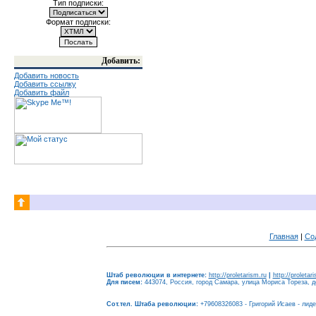
Тип подписки:
Формат подписки:
Добавить:
Добавить новость
Добавить ссылку
Добавить файл
Главная
|
Со
Штаб революции в интернете:
http://proletarism.ru
|
http://proletar
Для писем:
443074, Россия, город Самара, улица Мориса Тореза, до
Сот.тел. Штаба революции:
+79608326083 - Григорий Исаев - лид