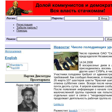
Логин:
Пароль:
Регистрация
Забыли пароль?
Помощь
Поиск:
Новости
: Число голодающих ур
Фотогалерея
Число горняков ОАО "Се
председателя Независим
English
14.04.2008
В воскресенье днем в 
присоединились восемь 
других шахт СУБРа, в ча
Участники голодовки требуют от администр
Партия Диктатуры
требований. Как сообщил Анисимов, в понеде
Пролетариата
26 марта 107 шахтеров шахты "Красная шап
отмена субботних смен. Вскоре после нач
Лидер партии ПДП
почти десять суток. 4 апреля компания сооб
После появления информации о начале голо
малочисленной группы горняков как попытк
отдельных шахт в связи с "неоднократным
продолжает деятельность рабочая группа из
Lenta.ru
[15/04/2008]
Разместил:
lexeich