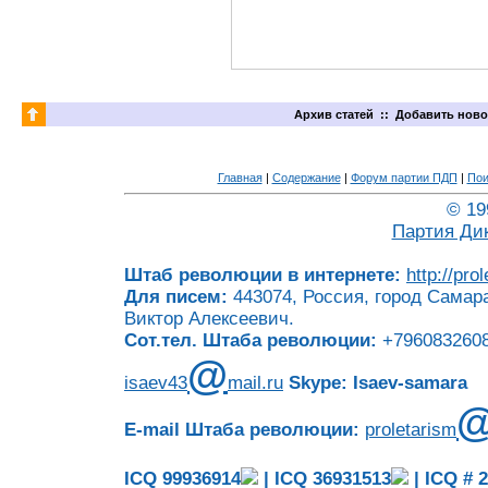
Архив статей
::
Добавить ново
Главная
|
Содержание
|
Форум партии ПДП
|
Пои
© 19
Партия Ди
Штаб революции в интернете:
http://pro
Для писем:
443074, Россия, город Самара
Виктор Алексеевич.
Сот.тел. Штаба революции:
+7960832608
@
isaev43
mail.ru
Skype: Isaev-samara
E-mail Штаба революции:
proletarism
ICQ 99936914
|
ICQ 36931513
|
ICQ # 