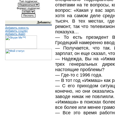
Тип подписки:
ответами на те вопросы, 
Формат подписки:
вопрос: «Какая у вас зар
хотя на самом деле сред
тысяч. В тех местах, г
Добавить:
ремонт, так что телевизио
Добавить новость
Добавить ссылку
показуха…
Добавить файл
— То есть президент В
Гродецкий намеренно ввод
— Получается, что так. 
зарплат, он еще сказал, чт
— Надежда, Вы на «Ижмаш
трех генеральных дире
настоящие проблемы?
— Где-то с 1996 года.
— В тот год «Ижмаш» как р
— С его приходом ситуац
конечно, но они оказалис
заводе никак не повлияли
«Ижмаша» в поисках более 
все более или менее грамо
— Все это время работни