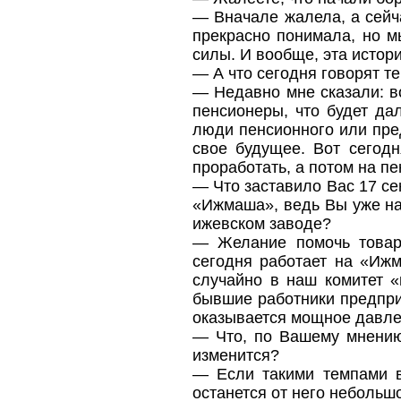
— Вначале жалела, а сейча
прекрасно понимала, но м
силы. И вообще, эта истор
— А что сегодня говорят т
— Недавно мне сказали: в
пенсионеры, что будет да
люди пенсионного или пред
свое будущее. Вот сегод
проработать, а потом на п
— Что заставило Вас 17 се
«Ижмаша», ведь Вы уже на
ижевском заводе?
— Желание помочь товар
сегодня работает на «Ижм
случайно в наш комитет 
бывшие работники предприя
оказывается мощное давле
— Что, по Вашему мнению,
изменится?
— Если такими темпами в
останется от него небольш