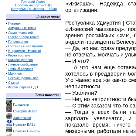
Григорий Исаев.
«Ижмаша», Надежда ста
Программа партии ПДП
Интервью Гр. Исаева - 146мб
организации.
Главное меню
Республика Удмуртия | Ст
·
Главная
·
Актуальные темы
«Ижевский машзавод», пос
·
Архив новостей
зрения российских СМИ, 
·
Газета "Забастовка"
видели президента Венесу
·
Голосования
·
Гостевая книга партии
— Да, но нас сразу предуп
·
Информер - Новости
не отвечать, молчать и улы
·
Карта портала
·
Каталог файлов
— И что?
·
Личное сообщение
— А что нам еще оставал
·
Личный кабинет
хотелось в преддверии бо
·
Мини чат
·
Рекомендовать нас
Уго Чавес все же как-то см
·
Статьи
неприятности.
·
Форум партии ПДП
— Уволили?
Темы новостей
— Нет, но неприятности бы
Голодовки
— С этим заказом что-то с
— Тогда у всех были над
Григорий Исаев
зарплаты увеличатся, и 
Забастовки
показало время, ничего 
Новости ВАЗа
мизерными, работали на из
Новости Самары