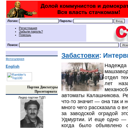
Логин:
Пароль:
Регистрация
Забыли пароль?
Помощь
Поиск:
Забастовки
: Интер
Фотогалерея
Надежда
English
машзавод
отдел те
лет наз
Партия Диктатуры
механосб
Пролетариата
автоматы Калашникова. Р
Лидер партии ПДП
что-то значит — она так и 
много чего рассказала о в
за заводской оградой эт
Удмуртии. И еще одно — 
когда было объявлено о