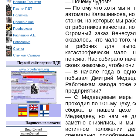
— Почему чудом?
Новости Тольятти
— Потому что хотя мы и п
Партия ПДП
автоматы Калашникова, но 
Политика
станки, на которых мы раб
Пресса о нас
от работников качества, но
Профсоюзы
Огромный заказ Венесуэ
Разлацкий А.Б.
оказалось, что мало того, 
Революция
и рабочих для выпол
Стачка
катастрофически мало. 
Стачком Самары
пенсию. Нас собирало нача
Первый сайт партии ПДП
своих знакомых, чтобы они 
www.proletarism.org
— В начале года в одно
побывал Дмитрий Медвед
Работникам завода тоже 
предприятии?
— С Медведевым меры б
проходил по 101-му цеху, 
сборка, в нашем цехе 
Медведеву, но нам не д
заметно снизились, и мы
Подписка на новости
истинном положении де
Ваш E-mail:
специально подобранные