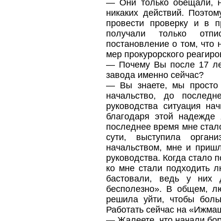
— Они только обещали, 
никаких действий. Поэто
провести проверку и в п
получали только отпи
постановление о том, что
мер прокурорского реагиро
— Почему Вы после 17 ле
завода именно сейчас?
— Вы знаете, мы просто 
начальство, до последн
руководства ситуация нач
благодаря этой надежде 
последнее время мне стало
сути, выступила орган
начальством, мне и пришл
руководства. Когда стало п
ко мне стали подходить л
бастовали, ведь у них
бесполезно». В общем, лю
решила уйти, чтобы боль
Работать сейчас на «Ижма
— Жалеете, что начали бо