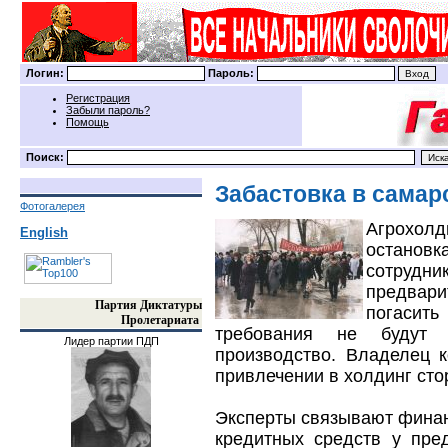
Логин:
Пароль:
Регистрация
Забыли пароль?
Помощь
Поиск:
Забастовка в самар
Фотогалерея
Агрохолд
English
остановк
сотрудн
предвари
Партия Диктатуры
погасить
Пролетариата
требования не будут в
Лидер партии ПДП
производство. Владелец 
привлечении в холдинг сто
Эксперты связывают фина
кредитных средств у пре