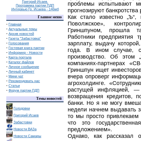
Григорий Исаев.
проблемы испытывают мн
Программа партии ПДП
Интервью Гр. Исаева - 146мб
прогнозируют банкротства 
Как стало известно „Ъ“,
Главное меню
Поволжское», контрол
·
Главная
·
Актуальные темы
Гриншпуном, прошла та
·
Архив новостей
Работники предприятия 
·
Газета "Забастовка"
зарплату, выдачу которой
·
Голосования
·
Гостевая книга партии
года. В ином случае, с
·
Информер - Новости
производство. Об этом 
·
Карта портала
·
Каталог файлов
компаниях-партнерах «С
·
Личное сообщение
Гриншпун ищет инвесторо
·
Личный кабинет
вчера опроверг информац
·
Мини чат
·
Рекомендовать нас
агрохолдинге. «Сотрудни
·
Статьи
растущей инфляцией, —
·
Форум партии ПДП
возвращения кредитов, п
Темы новостей
банки. Но я не могу вмеш
Голодовки
недели начнем выдавать з
то мы просто привлекаем 
Григорий Исаев
что это государственн
Забастовки
предложением».
Новости ВАЗа
Однако, как рассказал 
Новости Самары