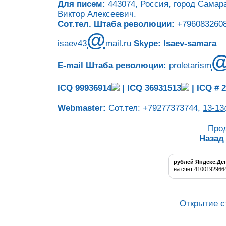
Для писем:
443074, Россия, город Самара
Виктор Алексеевич.
Сот.тел. Штаба революции:
+7960832608
@
isaev43
mail.ru
Skype: Isaev-samara
E-mail Штаба революции:
proletarism
ICQ 99936914
|
ICQ 36931513
|
ICQ # 
Webmaster:
Сот.тел: +79277373744,
13-13
Про
Назад
рублей Яндекс.Де
на счёт 4100192966
Открытие с