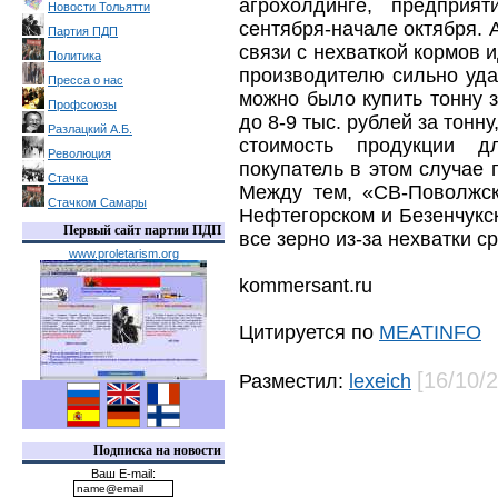
агрохолдинге, предприя
Новости Тольятти
сентября-начале октября. А
Партия ПДП
связи с нехваткой кормов 
Политика
производителю сильно уда
Пресса о нас
можно было купить тонну з
Профсоюзы
до 8-9 тыс. рублей за тонн
Разлацкий А.Б.
стоимость продукции дл
Революция
покупатель в этом случае
Стачка
Между тем, «СВ-Поволжс
Стачком Самары
Нефтегорском и Безенчукс
Первый сайт партии ПДП
все зерно из-за нехватки с
www.proletarism.org
kommersant.ru
Цитируется по
MEATINFO
[16/10/
Разместил:
lexeich
Подписка на новости
Ваш E-mail: