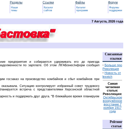
Разделы
Ссылки
Файлы
Форум
Наши
Каталог
Каталог
Форумы
темы
сайтов
программ
поддержки
7 Августа, 2026 года
Связанные
ссылки
ание предприятия и собираются удерживать его до приезда
·
задолженности по зарплате. Об этом ЛІГАБізнесІнформ сообщил
Больше про
Революция
·
Новость от
lexeich
дим госзаказ на производство комбайнов и сбыт комбайнов при
Самая
 оказывала. Ситуацию контролирует избранный совет трудового
читаемая
Планируется встреча с представителями Херсонской областной
статья:
Революция:
арность и поддержать друг друга. "В ближайшее время планируем
Октябрьское
вооружённое
восстание 7
ноября 1917
года
Рейтинг
статьи