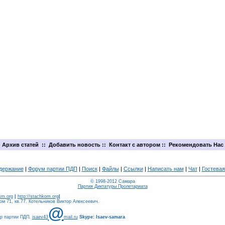
Архив статей
::
Добавить новость
::
Контакт с автором
::
Рекомендовать Нас
держание
|
Форум партии ПДП
|
Поиск
|
Файлы
|
Ссылки
|
Написать нам
|
Чат
|
Гостевая
© 1998-2012 Самара
Партия Диктатуры Пролетариата
ism.org
|
http://stachkom.org
|
м 71, кв.77. Котельников Виктор Алексеевич.
@
ер партии ПДП.
isaev43
mail.ru
Skype: Isaev-samara