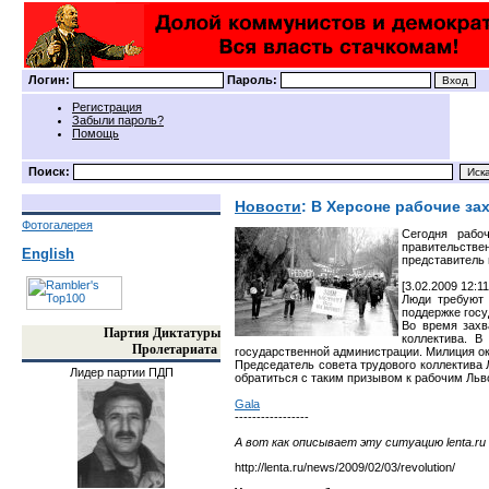
Логин:
Пароль:
Регистрация
Забыли пароль?
Помощь
Поиск:
Новости
: В Херсоне рабочие за
Фотогалерея
Сегодня рабо
правительстве
English
представитель 
[3.02.2009 12:11
Люди требуют 
поддержке госу
Во время захв
Партия Диктатуры
коллектива. В
Пролетариата
государственной администрации. Милиция ок
Председатель совета трудового коллектива 
Лидер партии ПДП
обратиться с таким призывом к рабочим Льво
Gala
-----------------
А вот как описывает эту ситуацию lenta.ru
http://lenta.ru/news/2009/02/03/revolution/