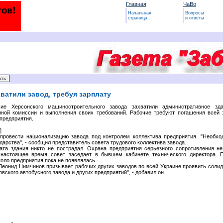
Главная
ЧаВо
Начальная
Вопросы
страница
и ответы
хватили завод, требуя зарплату
чие Херсонского машиностроительного завода захватили административное зд
нной комиссии и выполнения своих требований. Рабочие требуют погашения всей 
предприятия.
]
провести национализацию завода под контролем коллектива предприятия. "Необхо
дарства", - сообщил представитель совета трудового коллектива завода.
ата здания никто не пострадал. Охрана предприятия серьезного сопротивления не
 настоящее время совет заседает в бывшем кабинете технического директора. 
оло предприятия пока не появлялась.
Леонид Нимчинов призывает рабочих других заводов по всей Украине проявить солид
вского автобусного завода и других предприятий", - добавил он.