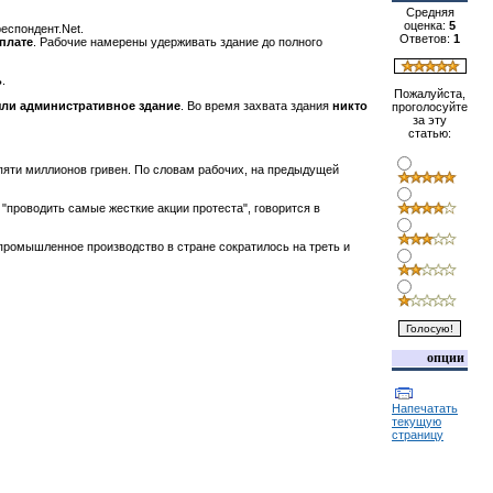
Средняя
оценка:
5
еспондент.Net.
Ответов:
1
плате
. Рабочие намерены удерживать здание до полного
ь
.
Пожалуйста,
яли административное здание
. Во время захвата здания
никто
проголосуйте
за эту
статью:
 пяти миллионов гривен. По словам рабочих, на предыдущей
 "проводить самые жесткие акции протеста", говорится в
промышленное производство в стране сократилось на треть и
опции
Напечатать
текущую
страницу