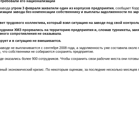
потребовали его национализации
 завода
утром 3 февраля захватили один из корпусов предприятия
, сообщает Корр
изации завода без компенсации собственнику и выплаты задолженности по зар
т трудового коллектива, который взял ситуацию на заводе под свой контрол
рудники ХМЗ прорвались на территорию предприятия и, сломав турникеты, зан
зного сопротивления не оказывала
.
рует и в ситуацию не вмешивается.
заводе не выплачивается с сентября 2008 года, а задолженность уже составила около
, что собственники не собираются сохранять предприятие.
оде оказались более 900 сотрудников. Чтобы сохранить свои рабочие места они готовы
ный экономический кризис. По некоторым оценкам, за последние несколько месяцев 