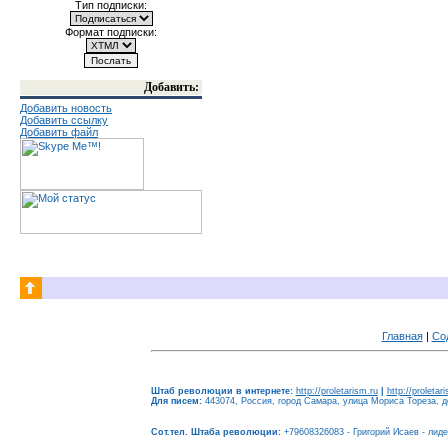
Тип подписки:
Формат подписки:
Добавить:
Добавить новость
Добавить ссылку
Добавить файл
Главная
|
Со
Штаб революции в интернете:
http://proletarism.ru
|
http://proletar
Для писем:
443074, Россия, город Самара, улица Мориса Тореза, до
Сот.тел. Штаба революции:
+79608326083 - Григорий Исаев - лид