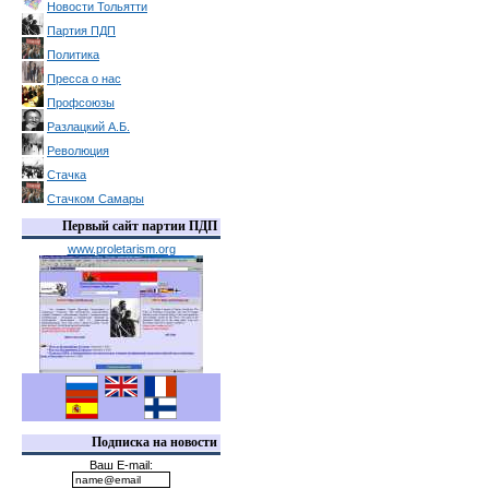
Новости Тольятти
Партия ПДП
Политика
Пресса о нас
Профсоюзы
Разлацкий А.Б.
Революция
Стачка
Стачком Самары
Первый сайт партии ПДП
www.proletarism.org
Подписка на новости
Ваш E-mail: