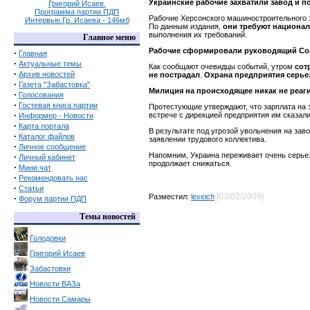
Украинские рабочие захватили завод и 
Григорий Исаев.
Программа партии ПДП
Рабочие Херсонского машиностроительного
Интервью Гр. Исаева - 146мб
По данным издания,
они требуют национал
выполнения их требований.
Главное меню
Рабочие сформировали руководящий Сове
·
Главная
·
Актуальные темы
Как сообщают очевидцы событий, утром
сот
·
Архив новостей
не пострадал
.
Охрана предприятия серье
·
Газета "Забастовка"
Милиция на происходящее никак не реаги
·
Голосования
·
Гостевая книга партии
Протестующие утверждают, что зарплата на 
·
встрече с дирекцией предприятия им сказали
Информер - Новости
·
Карта портала
В результате под угрозой увольнения на зав
·
Каталог файлов
заявлении трудового коллектива.
·
Личное сообщение
Напомним, Украина переживает очень серьез
·
Личный кабинет
продолжает снижаться.
·
Мини чат
·
Рекомендовать нас
·
Статьи
[03/02/2009]
Разместил:
lexeich
·
Форум партии ПДП
Темы новостей
Голодовки
Григорий Исаев
Забастовки
Новости ВАЗа
Новости Самары