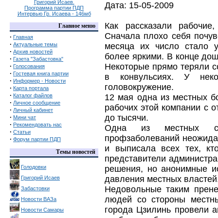
Григорий Исаев.
Дата: 15-05-2009
Программа партии ПДП
Интервью Гр. Исаева - 146мб
Как рассказали рабочие
Главное меню
Сначала плохо себя почув
·
Главная
·
Актуальные темы
месяца их число стало у
·
Архив новостей
более яркими. В конце дош
·
Газета "Забастовка"
Некоторые прямо теряли с
·
Голосования
·
Гостевая книга партии
в конвульсиях. У неко
·
Информер - Новости
головокружение.
·
Карта портала
·
Каталог файлов
12 мая одна из местных б
·
Личное сообщение
рабочих этой компании с о
·
Личный кабинет
до тысячи.
·
Мини чат
·
Рекомендовать нас
Одна из местных сп
·
Статьи
профзаболеваний неожидан
·
Форум партии ПДП
и выписала всех тех, кт
Темы новостей
представители администра
Голодовки
решения, но анонимные ис
давления местных властей
Григорий Исаев
Недовольные таким прене
Забастовки
людей со стороны местны
Новости ВАЗа
города Цзилинь провели а
Новости Самары