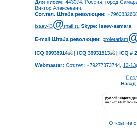
Для писем:
443074, Россия, город Самара
Виктор Алексеевич.
Сот.тел. Штаба революции:
+7960832608
@
isaev43
mail.ru
Skype: Isaev-samara
E-mail Штаба революции:
proletarism
ICQ 99936914
|
ICQ 36931513
|
ICQ # 
Webmaster:
Сот.тел: +79277373744,
13-13
Про
Назад
рублей Яндекс.Де
на счёт 4100192966
Открытие с