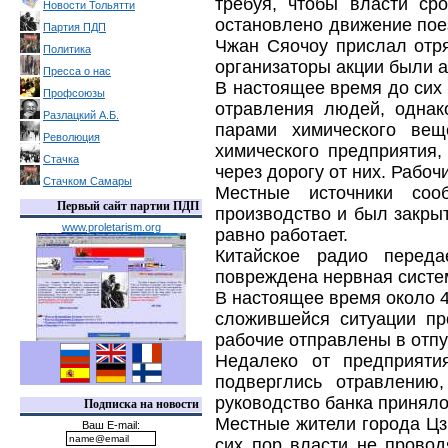
требуя, чтобы власти ср
Новости Тольятти
остановлено движение поез
Партия ПДП
Чжан Сяочоу прислал отря
Политика
организаторы акции были 
Пресса о нас
В настоящее время до сих
Профсоюзы
отравления людей, однак
Разлацкий А.Б.
парами химического вещ
Революция
химического предприятия,
Стачка
через дорогу от них. Рабоч
Стачком Самары
Местные источники соо
Первый сайт партии ПДП
производство и был закрыт
www.proletarism.org
равно работает.
Китайское радио переда
повреждена нервная система
В настоящее время около 4
сложившейся ситуации пр
рабочие отправлены в отпу
Недалеко от предприяти
подверглись отравлению
руководство банка принял
Подписка на новости
Местные жители города Цз
Ваш E-mail:
сих пор власти не провод