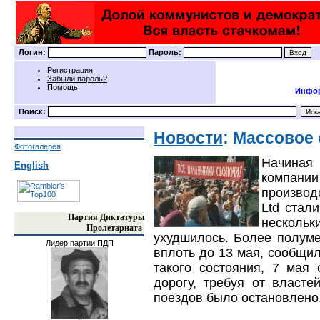
Логин:
Пароль:
Регистрация
Забыли пароль?
Помощь
Инфор
Поиск:
Новости
: Массовое
Фотогалерея
Начиная
English
компани
производс
Ltd стал
Партия Диктатуры
несколь
Пролетариата
ухудшилось. Более полум
Лидер партии ПДП
вплоть до 13 мая, сообщи
такого состояния, 7 мая
дорогу, требуя от власте
поездов было остановлено