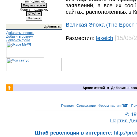
Тип подписки:
заявлений, а все их соо
Формат подписки:
сайтах, расположенных в К
Великая Эпоха (The Epoch 
Добавить:
Добавить новость
Добавить ссылку
[15/05/
Разместил:
lexeich
Добавить файл
Архив статей
::
Добавить ново
Главная
|
Содержание
|
Форум партии ПДП
|
Пои
© 19
Партия Ди
Штаб революции в интернете:
http://pro