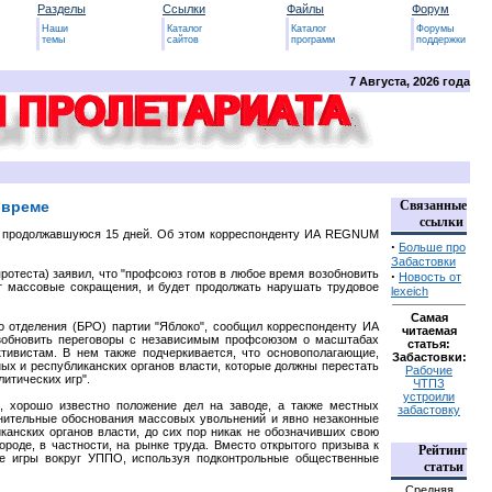
Разделы
Ссылки
Файлы
Форум
Наши
Каталог
Каталог
Форумы
темы
сайтов
программ
поддержки
7 Августа, 2026 года
 време
Связанные
ссылки
у, продолжавшуюся 15 дней. Об этом корреспонденту ИА REGNUM
·
Больше про
Забастовки
ротеста) заявил, что "профсоюз готов в любое время возобновить
·
Новость от
т массовые сокращения, и будет продолжать нарушать трудовое
lexeich
Самая
о отделения (БРО) партии "Яблоко", сообщил корреспонденту ИА
читаемая
обновить переговоры с независимым профсоюзом о масштабах
статья:
ивистам. В нем также подчеркивается, что основополагающие,
Забастовки:
ых и республиканских органов власти, которые должны перестать
Рабочие
итических игр".
ЧТПЗ
устроили
я, хорошо известно положение дел на заводе, а также местных
забастовку
нительные обоснования массовых увольнений и явно незаконные
канских органов власти, до сих пор никак не обозначивших свою
роде, в частности, на рынке труда. Вместо открытого призыва к
Рейтинг
ие игры вокруг УППО, используя подконтрольные общественные
статьи
Средняя