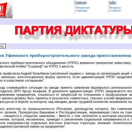
Главная
ЧаВо
Начальная
Вопросы
страница
и ответы
ков Уфимского приборостроительного завода приостановлена
мского приборостроительного объединения (УППО) временно прекратили забастовк
фсоюзной ячейке "Соцпроф" на УППО 2 августа.
в профсоюза Андрей Колыбанов (уволенный недавно с завода за организацию акций п
ак законную, конституционную форму протеста, если администрация УППО продолжи
во и отраслевое соглашение".
оду сложившейся ситуации на заводе принято заявление башкирского региональног
датель БРО Артур Асафьев. В документе администрации УППО предлагается воз
овлению предприятия, отказаться от репрессий по отношению к профсоюзным акт
 кризиса должны быть приняты в результате совместных, гласных усилий федеральн
есурсом в борьбе за контроль над заводом, делая трудовой коллектив заложником пол
го агентства по промышленности (Роспром), руководству которого, без сомнени
х органов, Прокуратуры Башкирии и Рострудинспекции, закрывающих глаза на сом
- говорится в открытом заявлении. - Вместе с тем, непонятно и молчание республи
нении, который, несомненно, приведет к увеличению социальной напряженности в го
иска компромиссов отдельные местные властные структуры затевают политическ
 административный нажим на предприятие".