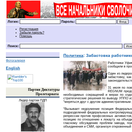
Логин:
Пароль:
Регистрация
Забыли пароль?
Помощь
Поиск:
Политика
: Забастовка работни
Фотогалерея
Работники Уфи
сообщили в про
English
Один из лидеро
забастовку, к
законодательст
31 июля по пов
Партия Диктатуры
REGNUM предсе
Пролетариата
необходимых сокращений и мерах по оздор
стратегические решения по выводу УППО из
Лидер партии ПДП
"меряться друг с другом административным р
"Вызывает недоумение позиция Федерально
подразделений федеральных контролирующи
репрессии против профсоюзных активистов, 
позицию по отношению к локауту на объеди
гласному обсуждению проблем завода, по
объединения и СМИ, организуя откровенный