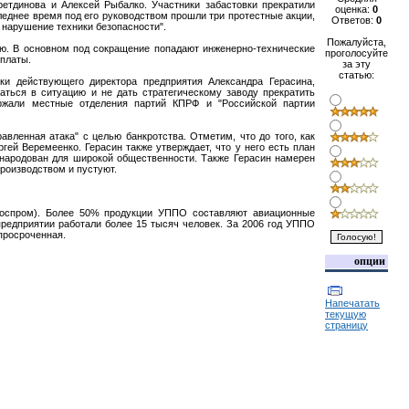
етдинова и Алексей Рыбалко. Участники забастовки прекратили
оценка:
0
леднее время под его руководством прошли три протестные акции,
Ответов:
0
 нарушение техники безопасности".
Пожалуйста,
ию. В основном под сокращение попадают инженерно-технические
проголосуйте
рплаты.
за эту
статью:
ки действующего директора предприятия Александра Герасина,
ться в ситуацию и не дать стратегическому заводу прекратить
ержали местные отделения партий КПРФ и "Российской партии
вленная атака" с целью банкротства. Отметим, что до того, как
ей Веремеенко. Герасин также утверждает, что у него есть план
бнародован для широкой общественности. Также Герасин намерен
производством и пустуют.
Роспром). Более 50% продукции УППО составляют авиационные
предприятии работали более 15 тысяч человек. За 2006 год УППО
 просроченная.
опции
Напечатать
текущую
страницу