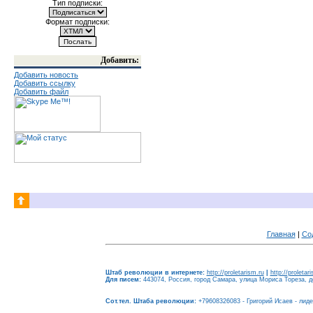
Тип подписки:
Формат подписки:
Добавить:
Добавить новость
Добавить ссылку
Добавить файл
Главная
|
Со
Штаб революции в интернете:
http://proletarism.ru
|
http://proletar
Для писем:
443074, Россия, город Самара, улица Мориса Тореза, до
Сот.тел. Штаба революции:
+79608326083 - Григорий Исаев - лид