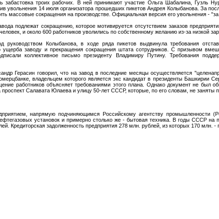
 забастовка троих рабочих. В ней принимают участие Ольга Шабалина, Гузль Нур
тив увольнения 14 июля организатора прошедших пикетов Андрея Колыбанова. За пос
ить массовые сокращения на производстве. Официальная версия его увольнения - "за
завода подлежат сокращению, которое мотивируется отсутствием заказов предприят
человек, и около 600 работников уволились по собственному желанию из-за низкой за
д руководством Колыбанова, в ходе ряда пикетов выдвинула требования отстав
 ущерба заводу и прекращения сокращения штата сотрудников. С призывом вмеша
одписали коллективное письмо президенту Владимиру Путину. Требования подд
ндр Герасин говорил, что на завод в последние месяцы осуществляется "целенапра
мерцбанке, владельцем которого является экс кандидат в президенты Башкирии Серг
щение работников объясняет требованиями этого плана. Однако документ не был о
 проспект Салавата Юлаева и улицу 50-лет СССР, которые, по его словам, не заняты 
едприятием, напрямую подчиняющимся Российскому агентству промышленности (
нефтегазовых установок и примерно столько же - бытовая техника. В годы СССР на 
ей. Кредиторская задолженность предприятия 278 млн. рублей, из которых 170 млн. -