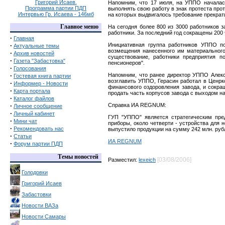
Григорий Исаев.
Напомним, что 17 июля, на УППО началась
Программа партии ПДП
выполнять свою работу в знак протеста про
Интервью Гр. Исаева - 146мб
на которых выдвигалось требование прекрат
Главное меню
На сегодня более 800 из 3000 работников 
работники. За последний год сокращены 200 
·
Главная
·
Инициативная группа работников УППО по
Актуальные темы
возмещения нанесенного им материального
·
Архив новостей
существование, работники предприятия п
·
Газета "Забастовка"
пенсионеров".
·
Голосования
·
Напомним, что ранее директор УППО Алекса
Гостевая книга партии
возглавить УППО, Герасин работал в Ценрко
·
Информер - Новости
финансового оздоровления завода, и сокра
·
Карта портала
продать часть корпусов завода с выходом на
·
Каталог файлов
·
Справка ИА REGNUM:
Личное сообщение
·
Личный кабинет
ГУП "УППО" является стратегическим пр
·
Мини чат
приборы, около четверти - устройства для 
·
Рекомендовать нас
выпустило продукции на сумму 242 млн. рубл
·
Статьи
ИА REGNUM
·
Форум партии ПДП
Темы новостей
[03/08/2006]
Разместил:
lexeich
Голодовки
Григорий Исаев
Забастовки
Новости ВАЗа
Новости Самары