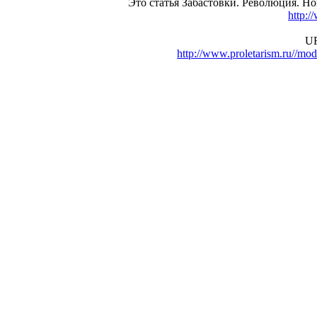
Это статья Забастовки. Революция. Н
http:/
UR
http://www.proletarism.ru//m