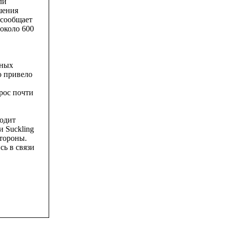
ли
шения
 сообщает
 около 600
чных
о привело
зрос почти
ходит
 Suckling
стороны.
сь в связи