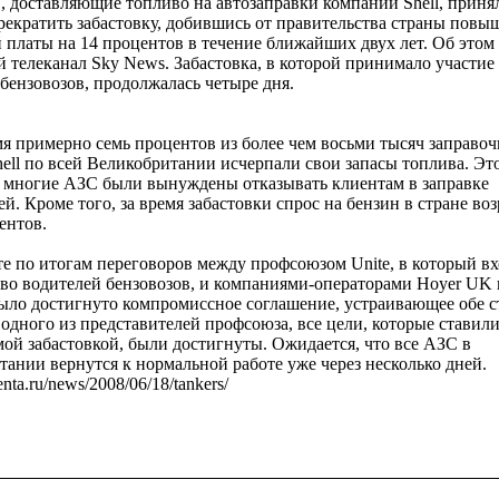
, доставляющие топливо на автозаправки компании Shell, приня
рекратить забастовку, добившись от правительства страны повы
 платы на 14 процентов в течение ближайших двух лет. Об этом
 телеканал Sky News. Забастовка, в которой принимало участие
бензовозов, продолжалась четыре дня.
мя примерно семь процентов из более чем восьми тысяч заправо
ell по всей Великобритании исчерпали свои запасы топлива. Эт
то многие АЗС были вынуждены отказывать клиентам в заправке
й. Кроме того, за время забастовки спрос на бензин в стране во
ентов.
те по итогам переговоров между профсоюзом Unite, в который в
во водителей бензовозов, и компаниями-операторами Hoyer UK и
было достигнуто компромиссное соглашение, устраивающее обе 
одного из представителей профсоюза, все цели, которые ставили
ой забастовкой, были достигнуты. Ожидается, что все АЗС в
ании вернутся к нормальной работе уже через несколько дней.
lenta.ru/news/2008/06/18/tankers/