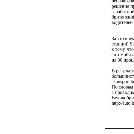
бензовозов
решение п
заработной
британский
водителей 
За это вре
станций Sh
к тому, ч
автомобиле
на 30 проц
В результа
большинст
Transport 
По словам 
с проводим
Великобрит
http://auto.