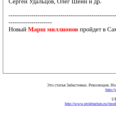
Сергей Удальцов, Олег Шеин и др.
---------------------------------------------------
---------------------
Новый
Марш миллионов
пройдет в Са
Это статья Забастовки. Революция. Н
http:/
UR
http://www.proletarism.ru//m