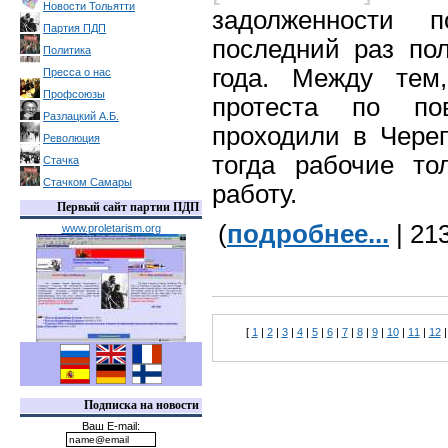
Новости Тольятти
задолженности 
Партия ПДП
последний раз по
Политика
года. Между тем
Пресса о нас
Профсоюзы
протеста по по
Разлацкий А.Б.
проходили в Череп
Революция
тогда рабочие то
Стачка
Стачком Самары
работу.
Первый сайт партии ПДП
(
подробнее...
| 21
www.proletarism.org
[
1
|
2
|
3
|
4
|
5
|
6
|
7
|
8
|
9
|
10
|
11
|
12
Подписка на новости
Ваш E-mail: