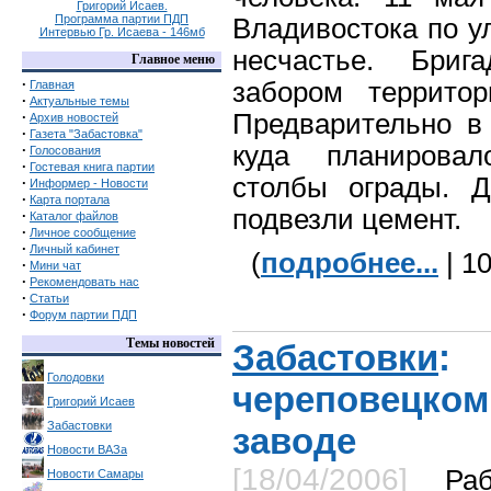
Григорий Исаев.
Программа партии ПДП
Владивостока по у
Интервью Гр. Исаева - 146мб
несчастье. Бриг
Главное меню
·
забором территор
Главная
·
Актуальные темы
·
Предварительно 
Архив новостей
·
Газета "Забастовка"
куда планировал
·
Голосования
·
Гостевая книга партии
столбы ограды. 
·
Информер - Новости
·
Карта портала
подвезли цемент.
·
Каталог файлов
·
Личное сообщение
·
Личный кабинет
(
подробнее...
| 1
·
Мини чат
·
Рекомендовать нас
·
Статьи
·
Форум партии ПДП
Темы новостей
Забастовки
:
Голодовки
череповецк
Григорий Исаев
Забастовки
заводе
Новости ВАЗа
[18/04/2006]
Ра
Новости Самары