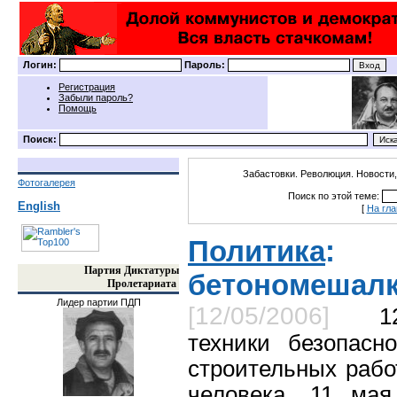
Логин:
Пароль:
Регистрация
Забыли пароль?
Помощь
Поиск:
Забастовки. Революция. Новости,
Фотогалерея
Поиск по этой теме:
English
[
На гл
Политика
: В
Партия Диктатуры
бетономешалк
Пролетариата
Лидер партии ПДП
[12/05/2006]
1
техники безопасн
строительных рабо
человека. 11 мая