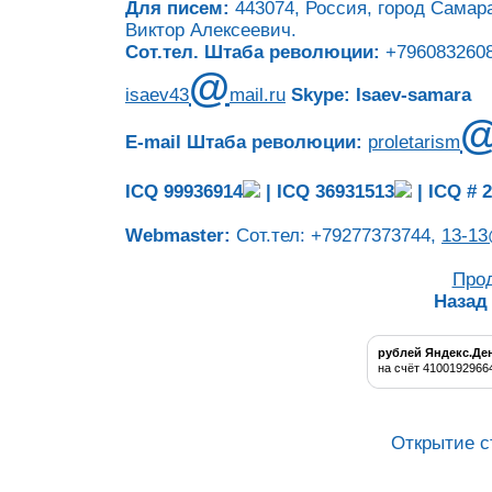
Для писем:
443074, Россия, город Самара
Виктор Алексеевич.
Сот.тел. Штаба революции:
+7960832608
@
isaev43
mail.ru
Skype: Isaev-samara
E-mail Штаба революции:
proletarism
ICQ 99936914
|
ICQ 36931513
|
ICQ # 
Webmaster:
Сот.тел: +79277373744,
13-13
Про
Назад
рублей Яндекс.Де
на счёт 4100192966
Открытие с