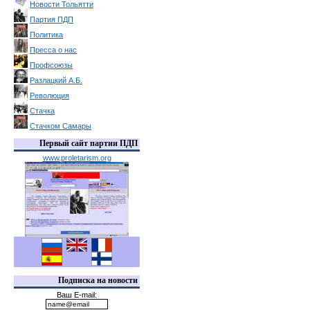
Новости Тольятти
Партия ПДП
Политика
Пресса о нас
Профсоюзы
Разлацкий А.Б.
Революция
Стачка
Стачком Самары
Первый сайт партии ПДП
www.proletarism.org
Подписка на новости
Ваш E-mail: