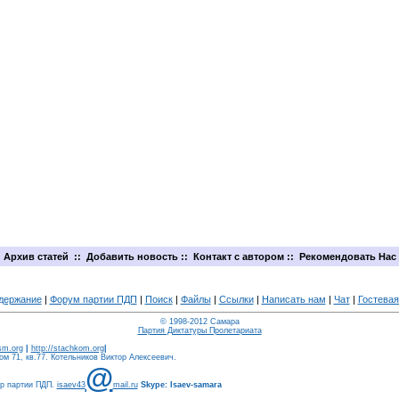
Архив статей
::
Добавить новость
::
Контакт с автором
::
Рекомендовать Нас
держание
|
Форум партии ПДП
|
Поиск
|
Файлы
|
Ссылки
|
Написать нам
|
Чат
|
Гостевая
© 1998-2012 Самара
Партия Диктатуры Пролетариата
ism.org
|
http://stachkom.org
|
м 71, кв.77. Котельников Виктор Алексеевич.
@
ер партии ПДП.
isaev43
mail.ru
Skype: Isaev-samara