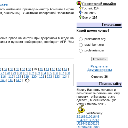
Посетителей онлайн:
нате
Гостей:
114
ого комбината премьер-министр Армении Тигран
в, экономики). Участники бессрочной забастовки
Членов:
0
Всего:
114
Голосование
Какой домен лучше?
ения права на льготы при досрочном выходе на
proletarism.org
шины и пускают фейерверки, сообщает AFP. "Мы
stachkom.org
proletarism.ru
Результаты
3
|
34
|
35
|
36
|
37
|
38
|
39
|
40
|
41
|
42
|
43
|
44
|
Другие опросы
|
77
|
78
|
79
|
80
|
81
|
82
|
83
|
84
|
85
|
86
|
87
|
88
|
116
|
117
|
118
|
119
|
120
|
121
|
122
|
123
|
124
|
Ответов
36
|
145
|
146
|
147
]
Помощь сайту
Если у Вас есть желание и
возможность помочь нашему
проекту, то Вы можете это
сделать, внеся небольшую
сумму на наш счет:
WebMoney:
Z916391091645
E547131302747
U194431106183
R159878412983