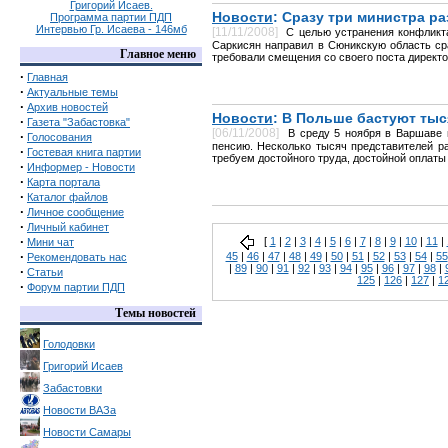
Григорий Исаев.
Новости
: Сразу три министра р
Программа партии ПДП
Интервью Гр. Исаева - 146мб
[11/11/2008]
С целью устранения конфликт
Саркисян направил в Сюникскую область сра
Главное меню
требовали смещения со своего поста директо
·
Главная
·
Актуальные темы
·
Архив новостей
Новости
: В Польше бастуют ты
·
Газета "Забастовка"
[06/11/2008]
В среду 5 ноября в Варшаве 
·
Голосования
пенсию. Несколько тысяч представителей 
·
Гостевая книга партии
требуем достойного труда, достойной оплаты 
·
Информер - Новости
·
Карта портала
·
Каталог файлов
·
Личное сообщение
·
Личный кабинет
·
[
1
|
2
|
3
|
4
|
5
|
6
|
7
|
8
|
9
|
10
|
11
|
Мини чат
·
45
|
46
|
47
|
48
|
49
|
50
|
51
|
52
|
53
|
54
|
55
Рекомендовать нас
|
89
|
90
|
91
|
92
|
93
|
94
|
95
|
96
|
97
|
98
|
·
Статьи
125
|
126
|
127
|
1
·
Форум партии ПДП
Темы новостей
Голодовки
Григорий Исаев
Забастовки
Новости ВАЗа
Новости Самары