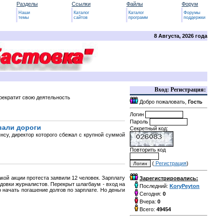
Разделы
Ссылки
Файлы
Форум
Наши
Каталог
Каталог
Форумы
темы
сайтов
программ
поддержки
8 Августа, 2026 года
Вход: Регистрация:
рекратит свою деятельность
Добро пожаловать,
Гость
Логин
Пароль
вали дороги
Секретный код:
янсу, директор которого сбежал с крупной суммой
Повторить код
(
Регистрация
)
кой акции протеста заявили 12 человек. Зарплату
Зарегистрировались:
одовки журналистов. Перекрыт шлагбаум - вход на
Последний:
KoryPeyton
 начать погашение долгов по зарплате. Но деньги
Сегодня:
0
Вчера:
0
Всего:
49454