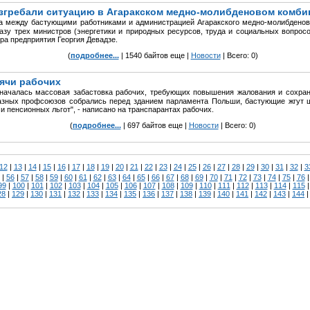
азгребали ситуацию в Агаракском медно-молибденовом комби
а между бастующими работниками и администрацией Агаракского медно-молибденов
зу трех министров (энергетики и природных ресурсов, труда и социальных вопросо
ра предприятия Георгия Девадзе.
(
подробнее...
| 1540 байтов еще |
Новости
| Всего: 0)
сячи рабочих
началась массовая забастовка рабочих, требующих повышения жалования и сохран
разных профсоюзов собрались перед зданием парламента Польши, бастующие жгут 
и пенсионных льгот", - написано на транспарантах рабочих.
(
подробнее...
| 697 байтов еще |
Новости
| Всего: 0)
12
|
13
|
14
|
15
|
16
|
17
|
18
|
19
|
20
|
21
|
22
|
23
|
24
|
25
|
26
|
27
|
28
|
29
|
30
|
31
|
32
|
3
|
56
|
57
|
58
|
59
|
60
|
61
|
62
|
63
|
64
|
65
|
66
|
67
|
68
|
69
|
70
|
71
|
72
|
73
|
74
|
75
|
76
99
|
100
|
101
|
102
|
103
|
104
|
105
|
106
|
107
|
108
|
109
|
110
|
111
|
112
|
113
|
114
|
115
28
|
129
|
130
|
131
|
132
|
133
|
134
|
135
|
136
|
137
|
138
|
139
|
140
|
141
|
142
|
143
|
144