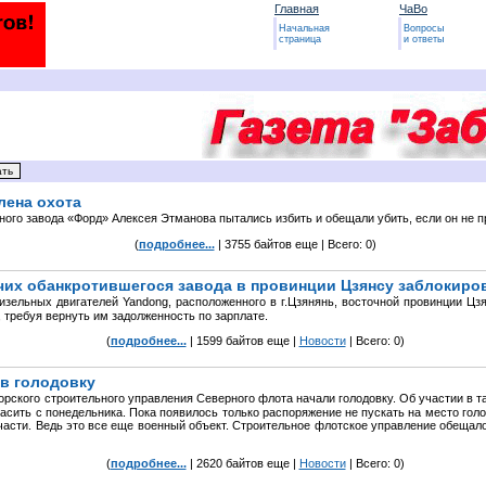
Главная
ЧаВо
Начальная
Вопросы
страница
и ответы
лена охота
ого завода «Форд» Алексея Этманова пытались избить и обещали убить, если он не п
(
подробнее...
| 3755 байтов еще | Всего: 0)
очих обанкротившегося завода в провинции Цзянсу заблокиро
дизельных двигателей Yandong, расположенного в г.Цзянянь, восточной провинции Цз
, требуя вернуть им задолженность по зарплате.
(
подробнее...
| 1599 байтов еще |
Новости
| Всего: 0)
 в голодовку
рского строительного управления Северного флота начали голодовку. Об участии в та
гасить с понедельника. Пока появилось только распоряжение не пускать на место гол
асти. Ведь это все еще военный объект. Строительное флотское управление обещало
(
подробнее...
| 2620 байтов еще |
Новости
| Всего: 0)