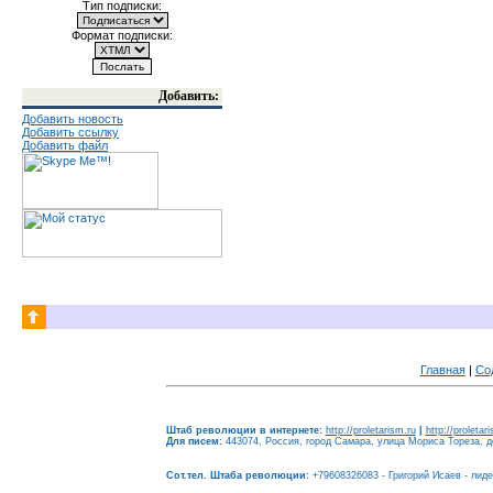
Тип подписки:
Формат подписки:
Добавить:
Добавить новость
Добавить ссылку
Добавить файл
Главная
|
Со
Штаб революции в интернете:
http://proletarism.ru
|
http://proletar
Для писем:
443074, Россия, город Самара, улица Мориса Тореза, до
Сот.тел. Штаба революции:
+79608326083 - Григорий Исаев - лид