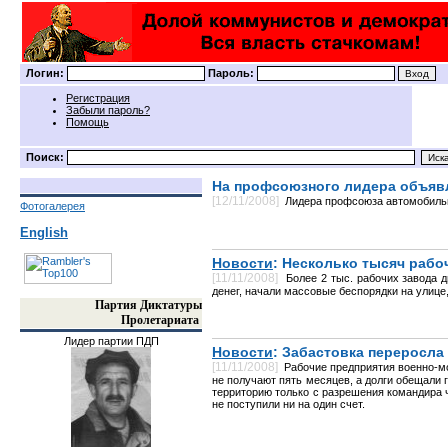
Логин:
Пароль:
Регистрация
Забыли пароль?
Помощь
Поиск:
На профсоюзного лидера объяв
[12/11/2008]
Лидера профсоюза автомобильн
Фотогалерея
English
Новости
: Несколько тысяч раб
[11/11/2008]
Более 2 тыс. рабочих завода 
денег, начали массовые беспорядки на улице
Партия Диктатуры
Пролетариата
Лидер партии ПДП
Новости
: Забастовка переросла
[11/11/2008]
Рабочие предприятия военно-мо
не получают пять месяцев, а долги обещали 
территорию только с разрешения командира ч
не поступили ни на один счет.