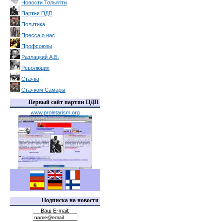
Новости Тольятти
Партия ПДП
Политика
Пресса о нас
Профсоюзы
Разлацкий А.Б.
Революция
Стачка
Стачком Самары
Первый сайт партии ПДП
www.proletarism.org
Подписка на новости
Ваш E-mail: