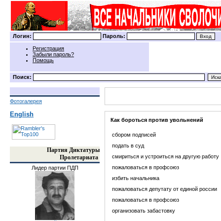
Логин:
Пароль:
Регистрация
Забыли пароль?
Помощь
Поиск:
Фотогалерея
English
Как бороться против увольнений
сбором подписей
подать в суд
Партия Диктатуры
смириться и устроиться на другую работу
Пролетариата
пожаловаться в профсоюз
Лидер партии ПДП
избить начальника
пожаловаться депутату от единой россии
пожаловаться в профсоюз
организовать забастовку