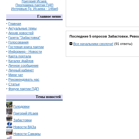
Григорий Исаев.
Программа партии ПДП
Интервью Гр. Исаева - 146мб
Главное меню
·
Главная
·
Актуальные темы
·
Архив новостей
Последние 5 опросов Забастовки. Рево
·
Газета "Забастовка"
·
Голосования
Все начальники сволочи!
(91 ответы)
·
Гостевая книга партии
·
Информер - Новости
·
Карта портала
·
Каталог файлов
·
Личное сообщение
·
Личный кабинет
·
Мини чат
·
Рекомендовать нас
·
Статьи
·
Форум партии ПДП
Темы новостей
Голодовки
Григорий Исаев
Забастовки
Новости ВАЗа
Новости Самары