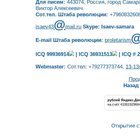
Для писем:
443074, Россия, город Самара
Виктор Алексеевич.
Сот.тел. Штаба революции:
+7960832608
@
isaev43
mail.ru
Skype: Isaev-samara
E-mail Штаба революции:
proletarism
ICQ 99936914
|
ICQ 36931513
|
ICQ # 
Webmaster:
Сот.тел: +79277373744,
13-13
Про
Назад
рублей Яндекс.Де
на счёт 4100192966
Открытие с