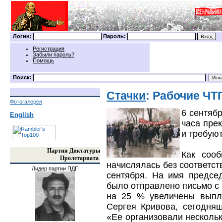
Логин:
Пароль:
Регистрация
Забыли пароль?
Помощь
Поиск:
Стачки
: Рабочие ЧТ
Фотогалерея
6 сентяб
English
часа пре
и требую
Партия Диктатуры
Как сооб
Пролетариата
начислялась без соответст
Лидер партии ПДП
сентября. На имя предсе
было отправлено письмо с 
на 25 % увеличены выпла
Сергея Кривова, сегодня
«Ее организовали нескольк