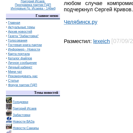
Григорий Исаев.
любом случае компроми
Программа партии ПДП
Интервью Гр. Исаева - 146мб
подчеркнул Сергей Кривов.
Главное меню
Челябинск.ру
·
Главная
·
Актуальные темы
·
Архив новостей
·
Газета "Забастовка"
[07/09/
·
Разместил:
lexeich
Голосования
·
Гостевая книга партии
·
Информер - Новости
·
Карта портала
·
Каталог файлов
·
Личное сообщение
·
Личный кабинет
·
Мини чат
·
Рекомендовать нас
·
Статьи
·
Форум партии ПДП
Темы новостей
Голодовки
Григорий Исаев
Забастовки
Новости ВАЗа
Новости Самары