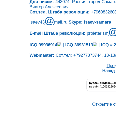
Для писем:
443074, Россия, город Самара
Виктор Алексеевич.
Сот.тел. Штаба революции:
+7960832608
@
isaev43
mail.ru
Skype: Isaev-samara
E-mail Штаба революции:
proletarism
ICQ 99936914
|
ICQ 36931513
|
ICQ # 
Webmaster:
Сот.тел: +79277373744,
13-13
Про
Назад
рублей Яндекс.Де
на счёт 4100192966
Открытие с