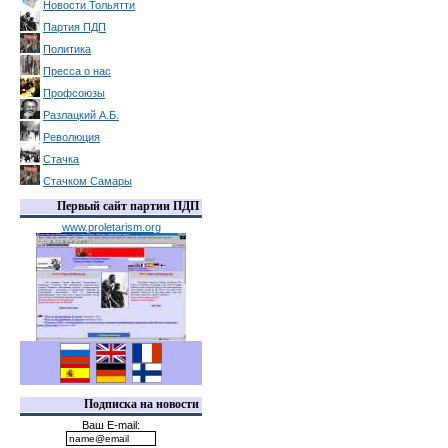
Новости Тольятти
Партия ПДП
Политика
Пресса о нас
Профсоюзы
Разлацкий А.Б.
Революция
Стачка
Стачком Самары
Первый сайт партии ПДП
www.proletarism.org
Подписка на новости
Ваш E-mail: