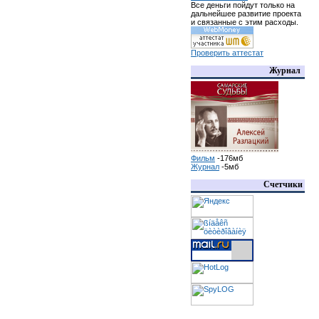
Все деньги пойдут только на
дальнейшее развитие проекта
и связанные с этим расходы.
Проверить аттестат
Журнал
Фильм
-176мб
Журнал
-5мб
Счетчики