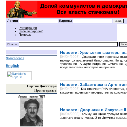
Логин:
Пароль:
Регистрация
Забыли пароль?
Помощь
Поиск:
Новости: Уральские шахтеры вы
[04/04/2008]
Двадцати пяти горнякам стал
Фотогалерея
находится под землей было опасно. Но до с
требования. А администрация СУБРа не ид
English
представителей шахтеров не пришел.
Новости: Забастовка в Аргентин
Партия Диктатуры
[04/04/2008]
Как отмечает РИА «Новости», 
Пролетариата
кукурузы, пшеницы - перерастает из кризиса 
Лидер партии ПДП
Новости: Дворники в Иркутске I
[04/04/2008]
Коммунальщики требуют выпл
зарплату людям, улицы 2-го Иркутска покры