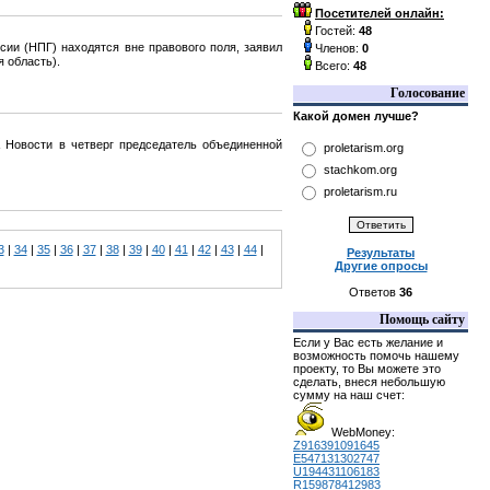
Посетителей онлайн:
Гостей:
48
ии (НПГ) находятся вне правового поля, заявил
Членов:
0
 область).
Всего:
48
Голосование
Какой домен лучше?
 Новости в четверг председатель объединенной
proletarism.org
stachkom.org
proletarism.ru
3
|
34
|
35
|
36
|
37
|
38
|
39
|
40
|
41
|
42
|
43
|
44
|
Результаты
Другие опросы
Ответов
36
Помощь сайту
Если у Вас есть желание и
возможность помочь нашему
проекту, то Вы можете это
сделать, внеся небольшую
сумму на наш счет:
WebMoney:
Z916391091645
E547131302747
U194431106183
R159878412983