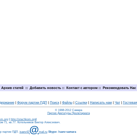
Архив статей
::
Добавить новость
::
Контакт с автором
::
Рекомендовать Нас
держание
|
Форум партии ПДП
|
Поиск
|
Файлы
|
Ссылки
|
Написать нам
|
Чат
|
Гостевая
© 1998-2012 Самара
Партия Диктатуры Пролетариата
ism.org
|
http://stachkom.org
|
м 71, кв.77. Котельников Виктор Алексеевич.
@
ер партии ПДП.
isaev43
mail.ru
Skype: Isaev-samara