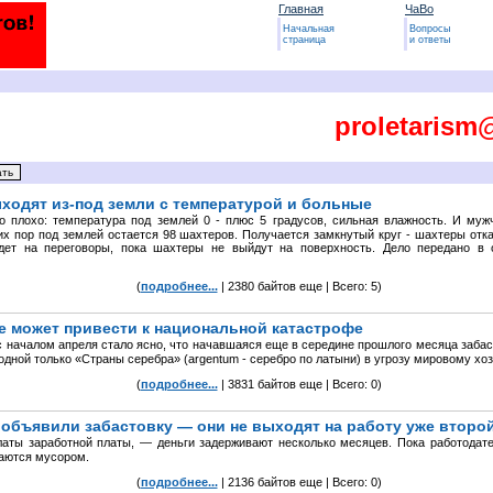
Главная
ЧаВо
Начальная
Вопросы
страница
и ответы
proletarism
ходят из-под земли с температурой и больные
о плохо: температура под землей 0 - плюс 5 градусов, сильная влажность. И му
их пор под землей остается 98 шахтеров. Получается замкнутый круг - шахтеры отк
ет на переговоры, пока шахтеры не выйдут на поверхность. Дело передано в о
(
подробнее...
| 2380 байтов еще | Всего: 5)
е может привести к национальной катастрофе
с началом апреля стало ясно, что начавшаяся еще в середине прошлого месяца забас
одной только «Страны серебра» (argentum - серебро по латыни) в угрозу мировому хоз
(
подробнее...
| 3831 байтов еще | Всего: 0)
I объявили забастовку — они не выходят на работу уже второ
аты заработной платы, — деньги задерживают несколько месяцев. Пока работодате
ваются мусором.
(
подробнее...
| 2136 байтов еще | Всего: 0)