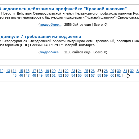
Ф недоволен действиями профячейки "Красной шапочки"
Новости. Действия Североуральской ячейки Независимого профсоюза горняков Росс
ргеев после переговоров с бастующими шахтерами "Красной шапочки" (Свердловская
(
подробнее...
| 2856 байтов еще | Всего: 0)
двинули 7 требований из-под земли
 Североуральск Свердловской области выдвинули семь требований, сообщил РИА
юз горняков (НПГ) России ОАО "СУБР" Валерий Золотарев.
(
подробнее...
| 1135 байтов еще | Всего: 0)
12
|
13
|
14
|
15
|
16
|
17
|
18
|
19
|
20
|
21
|
22
|
23
|
24
|
25
|
26
|
27
|
28
|
29
|
30
|
31
|
32
|
3
45
|
46
|
47
|
48
|
49
|
50
|
51
|
52
|
53
|
54
|
55
|
56
|
57
|
58
|
59
|
60
|
61
]