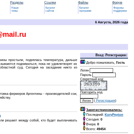
Разделы
Ссылки
Файлы
Форум
Наши
Каталог
Каталог
Форумы
темы
сайтов
программ
поддержки
6 Августа, 2026 года
@mail.ru
Вход: Регистрация:
жчины простыли, поднялась температура, дальше
Добро пожаловать,
Гость
азываются подниматься, пока не удовлетворят их
бластной суд. Сегодня на заседание никто из
Логин
Пароль
Секретный код:
Повторить код
товка фермеров Аргентины - производителей сои,
яйству.
(
Регистрация
)
Зарегистрировались:
Последний:
KoryPeyton
й
Сегодня:
0
ли решают между собой, кто будет выплачивать
Вчера:
0
Всего:
49454