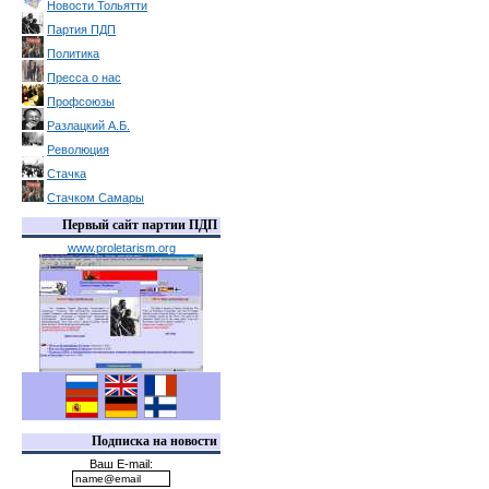
Новости Тольятти
Партия ПДП
Политика
Пресса о нас
Профсоюзы
Разлацкий А.Б.
Революция
Стачка
Стачком Самары
Первый сайт партии ПДП
www.proletarism.org
Подписка на новости
Ваш E-mail: