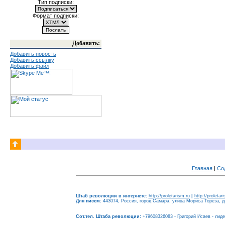
Тип подписки:
Формат подписки:
Добавить:
Добавить новость
Добавить ссылку
Добавить файл
Главная
|
Со
Штаб революции в интернете:
http://proletarism.ru
|
http://proletar
Для писем:
443074, Россия, город Самара, улица Мориса Тореза, до
Сот.тел. Штаба революции:
+79608326083 - Григорий Исаев - лид