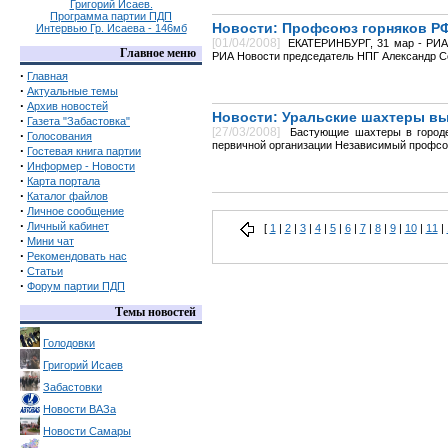
Григорий Исаев.
Программа партии ПДП
Новости: Профсоюз горняков Р
Интервью Гр. Исаева - 146мб
[01/04/2008]
ЕКАТЕРИНБУРГ, 31 мар - РИА 
Главное меню
РИА Новости председатель НПГ Александр Се
·
Главная
·
Актуальные темы
·
Архив новостей
Новости: Уральские шахтеры вы
·
Газета "Забастовка"
[27/03/2008]
Бастующие шахтеры в городе
·
Голосования
первичной организации Независимый профсо
·
Гостевая книга партии
·
Информер - Новости
·
Карта портала
·
Каталог файлов
·
Личное сообщение
·
Личный кабинет
[
1
|
2
|
3
|
4
|
5
|
6
|
7
|
8
|
9
|
10
|
11
|
·
Мини чат
·
Рекомендовать нас
·
Статьи
·
Форум партии ПДП
Темы новостей
Голодовки
Григорий Исаев
Забастовки
Новости ВАЗа
Новости Самары