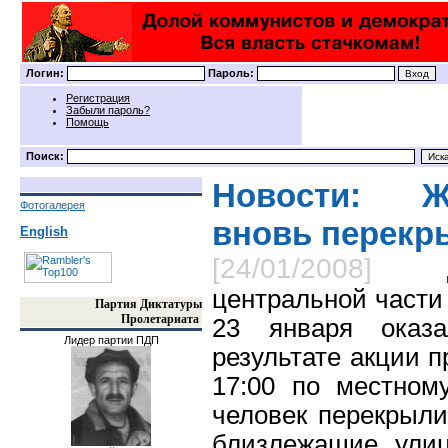
Логин:
Пароль:
Регистрация
Забыли пароль?
Помощь
Поиск:
Новости: Ж
Фотогалерея
вновь перекр
English
[24/01/2008]
центральной части
Партия Диктатуры
Пролетариата
23 января оказа
Лидер партии ПДП
результате акции 
17:00 по местном
человек перекрыли
близлежащие улиц