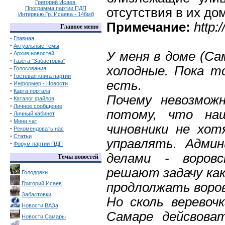
Григорий Исаев.
Программа партии ПДП
отсутствия в их дом
Интервью Гр. Исаева - 146мб
Примечание:
http:
Главное меню
·
Главная
·
Актуальные темы
·
У меня в доме (Са
Архив новостей
·
Газета "Забастовка"
холодные. Пока т
·
Голосования
·
Гостевая книга партии
есть.
·
Информер - Новости
·
Карта портала
Почему невозмож
·
Каталог файлов
·
Личное сообщение
потому, что наш
·
Личный кабинет
·
Мини чат
чиновники не хо
·
Рекомендовать нас
·
Статьи
управлять. Адми
·
Форум партии ПДП
делами - воров
Темы новостей
решают задачу как
Голодовки
Григорий Исаев
продлолжать воро
Забастовки
Но сколь веревочк
Новости ВАЗа
Самаре дейсвова
Новости Самары