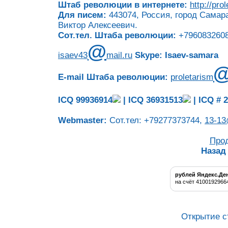
Штаб революции в интернете:
http://pro
Для писем:
443074, Россия, город Самара
Виктор Алексеевич.
Сот.тел. Штаба революции:
+7960832608
@
isaev43
mail.ru
Skype: Isaev-samara
E-mail Штаба революции:
proletarism
ICQ 99936914
|
ICQ 36931513
|
ICQ # 
Webmaster:
Сот.тел: +79277373744,
13-13
Про
Назад
рублей Яндекс.Де
на счёт 4100192966
Открытие с