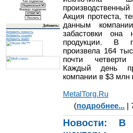
Тип подписки:
производственны
Формат подписки:
Акция протеста, т
данным компани
Добавить:
забастовки она 
Добавить новость
Добавить ссылку
Добавить файл
продукции. В 
произвела 164 тыс
почти четверти 
Каждый день пр
компании в $3 млн 
MetalTorg.Ru
(
подробнее...
| 
Новости: В 