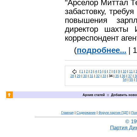
"Арселор Миттал Т
забастовку, требу
повышения зарп
директор шахты 
корреспондент аген
(
подробнее...
| 
[
1
|
2
|
3
|
4
|
5
|
6
|
7
|
8
|
9
|
10
|
11
|
28
|
29
|
30
|
31
|
32
|
33
|
34
|
35
|
36
|
37
|
3
54
|
55
|
Архив статей
::
Добавить ново
Главная
|
Содержание
|
Форум партии ПДП
|
Пои
© 19
Партия Ди