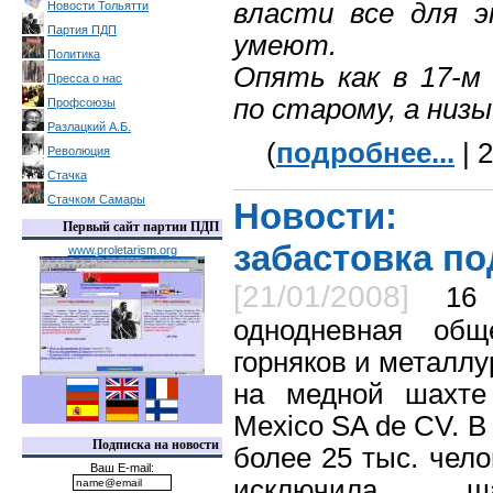
власти все для 
Новости Тольятти
Партия ПДП
умеют.
Политика
Опять как в 17-м
Пресса о нас
по старому, а низы
Профсоюзы
Разлацкий А.Б.
(
подробнее...
| 
Революция
Стачка
Стачком Самары
Новости: О
Первый сайт партии ПДП
забастовка по
www.proletarism.org
[21/01/2008]
16
однодневная общ
горняков и металл
на медной шахте
Mexico SA de CV. В
Подписка на новости
более 25 тыс. чел
Ваш E-mail:
исключила 