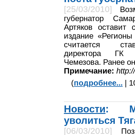
[25/03/2010]
Воз
губернатор Сама
Артяков оставит 
издание «Регионы 
считается став
директора ГК «
Чемезова. Ранее о
Примечание:
http:
(
подробнее...
| 1
Новости
: Ме
уволиться Тяг
[06/03/2010]
Поз