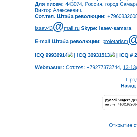
Для писем:
443074, Россия, город Самара
Виктор Алексеевич.
Сот.тел. Штаба революции:
+7960832608
@
isaev43
mail.ru
Skype: Isaev-samara
E-mail Штаба революции:
proletarism
ICQ 99936914
|
ICQ 36931513
|
ICQ # 
Webmaster:
Сот.тел: +79277373744,
13-13
Про
Назад
рублей Яндекс.Де
на счёт 4100192966
Открытие с