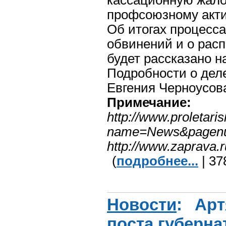
кассационную жало
профсоюзному акти
Об итогах процесс
обвинений и о рас
будет рассказано н
Подробности о деле
Евгения Черноусов
Примечание:
http://www.proletar
name=News&pagen
http://www.zaprava.r
(
подробнее...
| 37
Новости
: Ар
поста губерна