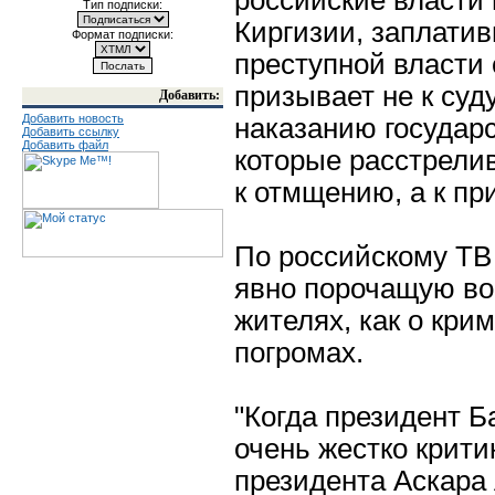
российские власти
Тип подписки:
Киргизии, заплати
Формат подписки:
преступной власти 
призывает не к суд
Добавить:
Добавить новость
наказанию государ
Добавить ссылку
Добавить файл
которые расстрели
к отмщению, а к п
По российскому Т
явно порочащую во
жителях, как о кри
погромах.
"Когда президент Б
очень жестко крити
президента Аскара 