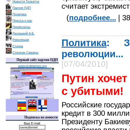
Новости Тольятти
считает экстремис
Партия ПДП
Политика
(
подробнее...
| 3
Пресса о нас
Профсоюзы
Разлацкий А.Б.
Политика
: З
Революция
Стачка
революции...
Стачком Самары
Первый сайт партии ПДП
[07/04/2010]
www.proletarism.org
Путин хочет
с убитыми!
Российские госуда
кредит в 300 милл
Подписка на новости
Президенту Бакиев
Ваш E-mail: