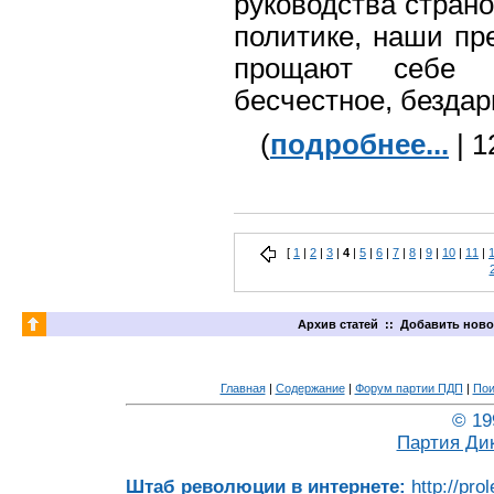
руководства страной
политике, наши пр
прощают себе в
бесчестное, бездар
(
подробнее...
| 1
[
1
|
2
|
3
|
4
|
5
|
6
|
7
|
8
|
9
|
10
|
11
|
Архив статей
::
Добавить ново
Главная
|
Содержание
|
Форум партии ПДП
|
Пои
© 19
Партия Ди
Штаб революции в интернете:
http://pro