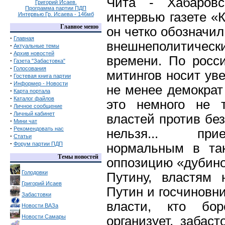
Чита - Хабаров
Григорий Исаев.
Программа партии ПДП
интервью газете «
Интервью Гр. Исаева - 146мб
Главное меню
он четко обозначил
·
Главная
внешнеполитичес
·
Актуальные темы
·
Архив новостей
времени. По росс
·
Газета "Забастовка"
·
Голосования
митингов носит ув
·
Гостевая книга партии
·
Информер - Новости
не менее демократ
·
Карта портала
·
Каталог файлов
это немного не т
·
Личное сообщение
·
Личный кабинет
властей против бе
·
Мини чат
·
Рекомендовать нас
нельзя... при
·
Статьи
·
Форум партии ПДП
нормальным в так
Темы новостей
оппозицию «дубиной
Голодовки
Путину, властям
Григорий Исаев
Путин и госчиновни
Забастовки
власти, кто бор
Новости ВАЗа
Новости Самары
организует, забас