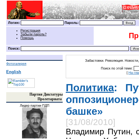
Логин:
Пароль:
Регистрация
Пр
Забыли пароль?
Помощь
Поиск:
Забастовки. Революция. Новости,
Фотогалерея
Поиск по этой теме:
English
[
На гл
Политика
: Пу
Партия Диктатуры
оппозицион
Пролетариата
Лидер партии ПДП
башке»
[31/08/2010]
Владимир Путин, с