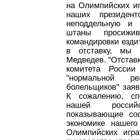
на Олимпийских иг
наших президен
неподдельную и 
штаны просижи
командировки ездит
в отставку, мы 
Медведев. "Отстав
комитета России
"нормальной р
болельщиков" зая
К сожалению, спо
нашей российс
показывающие со
экономике нашего 
Олимпийских играх