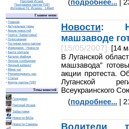
(
подробнее...
| 2
Григорий Исаев.
Программа партии ПДП
Интервью Гр. Исаева - 146мб
Главное меню
·
Главная
Новости
: Н
·
Актуальные темы
·
Архив новостей
·
машзаводе гот
Газета "Забастовка"
·
Голосования
·
Гостевая книга партии
[15/05/2007]
[14 м
·
Информер - Новости
·
Карта портала
В Луганской облас
·
Каталог файлов
·
Личное сообщение
машзавода" готов
·
Личный кабинет
·
Мини чат
акции протеста. О
·
Рекомендовать нас
·
Статьи
Луганской рег
·
Форум партии ПДП
Всеукраинского Со
Темы новостей
Голодовки
(
подробнее...
| 2
Григорий Исаев
Забастовки
Новости ВАЗа
Водители т
Новости Самары