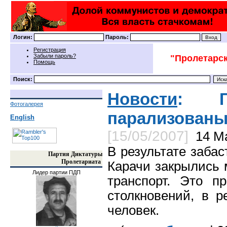
Логин:
Пароль:
Регистрация
Забыли пароль?
"Пролетарск
Помощь
Поиск:
Новости
: Го
Фотогалерея
парализованы
English
[15/05/2007]
14 М
В результате забас
Партия Диктатуры
Пролетариата
Карачи закрылись 
Лидер партии ПДП
транспорт. Это п
столкновений, в р
человек.