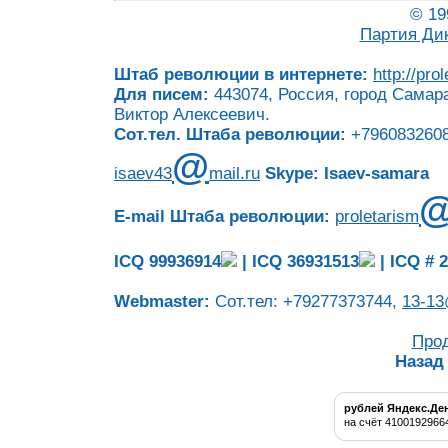
© 19
Партия Ди
Штаб революции в интернете:
http://pro
Для писем:
443074, Россия, город Самара
Виктор Алексеевич.
Сот.тел. Штаба революции:
+7960832608
@
isaev43
mail.ru
Skype: Isaev-samara
E-mail Штаба революции:
proletarism
ICQ 99936914
|
ICQ 36931513
|
ICQ # 
Webmaster:
Сот.тел: +79277373744,
13-13
Про
Назад
рублей Яндекс.Де
на счёт 4100192966