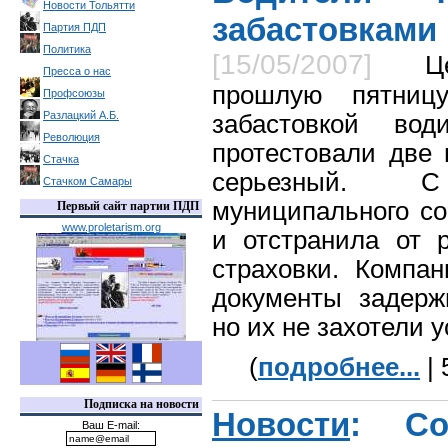
Новости Тольятти
забастовками
Партия ПДП
Политика
[15/05/2007]
Ц
Пресса о нас
прошлую пятниц
Профсоюзы
Разлацкий А.Б.
забастовкой во
Революция
протестовали две 
Стачка
серьезный. 
Стачком Самары
муниципального с
Первый сайт партии ПДП
www.proletarism.org
и отстранила от 
страховки. Компан
документы задерж
но их не захотели 
(
подробнее...
| 
Подписка на новости
Новости
: Со
Ваш E-mail: