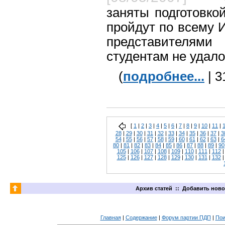
заняты подготовко
пройдут по всему 
представителями
студентам не удало
(
подробнее...
| 3
[
1
|
2
|
3
|
4
|
5
|
6
|
7
|
8
|
9
|
10
|
11
|
28
|
29
|
30
|
31
|
32
|
33
|
34
|
35
|
36
|
37
|
3
54
|
55
|
56
|
57
|
58
|
59
|
60
|
61
|
62
|
63
|
6
80
|
81
|
82
|
83
|
84
|
85
|
86
|
87
|
88
|
89
|
90
105
|
106
|
107
|
108
|
109
|
110
|
111
|
112
125
|
126
|
127
|
128
|
129
|
130
|
131
|
132
Архив статей
::
Добавить ново
Главная
|
Содержание
|
Форум партии ПДП
|
Пои