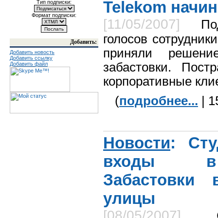
Telekom начин
Тип подписки:
Формат подписки:
[11/05/2007]
По
голосов сотрудник
Добавить:
приняли решени
Добавить новость
Добавить ссылку
забастовки. Пост
Добавить файл
корпоративные кли
(
подробнее...
| 1
Новости
: Ст
входы в 
Забастовки 
улицы
[08/05/2007]