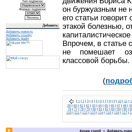
движения Бориса К
Тип подписки:
он буржуазным не н
Формат подписки:
его статьи говорит
этакой болезнью, о
Добавить:
Добавить новость
капиталистическое
Добавить ссылку
Добавить файл
Впрочем, в статье 
не помешает озн
классовой борьбы.
(
подроб
[
1
|
2
|
3
|
4
|
5
|
6
|
7
|
8
|
9
|
10
|
11
|
1
39
|
40
|
41
|
42
|
43
|
44
|
45
|
46
|
47
|
48
|
4
76
|
77
|
78
|
79
|
80
|
81
|
82
|
83
|
84
|
85
|
8
110
|
111
|
112
|
113
|
114
|
115
|
116
|
117
|
1
Архив статей
::
Добавить ново