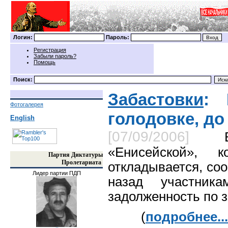
Логин:
Пароль:
Регистрация
Забыли пароль?
Помощь
Поиск:
Забастовки
: 
Фотогалерея
голодовке, до
English
[07/09/2006]
«Енисейской», 
Партия Диктатуры
Пролетариата
откладывается, со
Лидер партии ПДП
назад участник
задолженность по з
(
подробнее...