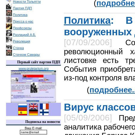
(
подробнее
Новости Тольятти
Партия ПДП
Политика
Политика
: В
Пресса о нас
Профсоюзы
вооруженных
Разлацкий А.Б.
[07/09/2006]
Со
Революция
Стачка
революционный х
Стачком Самары
листовке есть тр
Первый сайт партии ПДП
События приобрет
www.proletarism.org
из-под контроля вл
(
подробнее..
Вирус классо
[05/09/2006]
Пре
Подписка на новости
аналитика рабочег
Ваш E-mail: