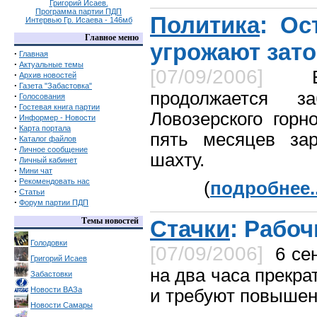
Григорий Исаев.
Программа партии ПДП
Политика
: Ос
Интервью Гр. Исаева - 146мб
Главное меню
угрожают зат
·
Главная
·
Актуальные темы
[07/09/2006]
·
Архив новостей
·
Газета "Забастовка"
продолжается з
·
Голосования
·
Гостевая книга партии
Ловозерского горн
·
Информер - Новости
·
Карта портала
пять месяцев зар
·
Каталог файлов
·
Личное сообщение
шахту.
·
Личный кабинет
·
Мини чат
·
Рекомендовать нас
(
подробнее..
·
Статьи
·
Форум партии ПДП
Темы новостей
Стачки
: Рабо
Голодовки
[07/09/2006]
6 се
Григорий Исаев
на два часа прекра
Забастовки
Новости ВАЗа
и требуют повышен
Новости Самары