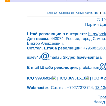
Главная
|
Содержание
|
Форум партии ПДП
|
Пои
© 19
Партия Ди
Штаб революции в интернете:
http://pro
Для писем:
443074, Россия, город Самара
Виктор Алексеевич.
Сот.тел. Штаба революции:
+7960832608
@
isaev43
mail.ru
Skype: Isaev-samara
E-mail Штаба революции:
proletarism
ICQ 99936914
|
ICQ 36931513
|
ICQ # 
Webmaster:
Сот.тел: +79277373744,
13-13
Про
Назад